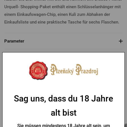
Urquell- Shopping-Paket enthält einen Schlüsselanhänger mit
einem Einkaufswagen-Chip, einen Kuli zum Abhaken der
Einkaufsliste und eine praktische Tasche für sechs Flaschen.
Parameter
Das könnte Sie interessieren
Sag uns, dass du 18 Jahre
alt bist
Pilsner Urquell
Flaschentasche Pilsner
Pi
Sie müssen mindestens 18 Jahre alt sein, um