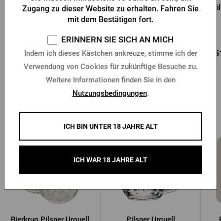
Thermotasche
Urquell
Hül
Zugang zu dieser Website zu erhalten. Fahren Sie
mit dem Bestätigen fort.
Vorrätig > 10 Stk.
Vorrätig > 10 Stk.
ERINNERN SIE SICH AN MICH
10,22 €
5,12 €
8,5
Kaufen
Kaufen
Indem ich dieses Kästchen ankreuze, stimme ich der
Verwendung von Cookies für zukünftige Besuche zu.
Weitere Informationen finden Sie in den
Nutzungsbedingungen
.
Andere Produkte von Pilsner Urquell
ICH BIN UNTER 18 JAHRE ALT
ICH WAR 18 JAHRE ALT
Bierkrug Pilsner Urquell
Pilsner Urquell