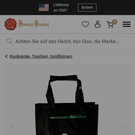
Lieferung
Ändern
an USA?
0
Um Produkte zu Ihren Favoriten hinzuzufügen,
Sie haben nichts in Ihrem Korb, ist das nicht
registrieren Sie sich
schade?
bitte.
Rucksäcke, Taschen, Geldbörsen
E-Mail:
*
Kennwort:
*
EINLOGGEN
Vergessenes Passwort
Neue Registrierung