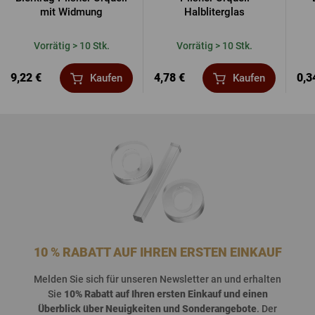
mit Widmung
Halbliterglas
Vorrätig > 10 Stk.
Vorrätig > 10 Stk.
9,22 €
4,78 €
0,3
Kaufen
Kaufen
10 % RABATT AUF IHREN ERSTEN EINKAUF
Melden
Sie
sich
für
unseren
Newsletter an und
erhalten
Sie
10%
Rabatt
auf
Ihren
ersten
Einkauf
und
einen
Überblick
über
Neuigkeiten
und
Sonderangebote
. Der