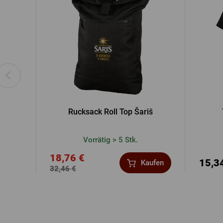
Rucksack Roll Top Šariš
Vorrätig > 5 Stk.
18,76 €
15,3
Kaufen
32,46 €