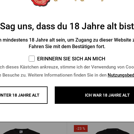
Sag uns, dass du 18 Jahre alt bist
ner Urquell Thermotasche
Flaschentasche Pilsner Ur
 mindestens 18 Jahre alt sein, um Zugang zu dieser Website z
Vorrätig > 10 Stk.
Vorrätig > 10 Stk.
Fahren Sie mit dem Bestätigen fort.
2 €
5,12 €
Kaufen
K
ERINNERN SIE SICH AN MICH
ch dieses Kästchen ankreuze, stimme ich der Verwendung von Coo
e Besuche zu. Weitere Informationen finden Sie in den
Nutzungsbed
UNTER 18 JAHRE ALT
ICH WAR 18 JAHRE ALT
Andere Produkte von Šariš
-23 %