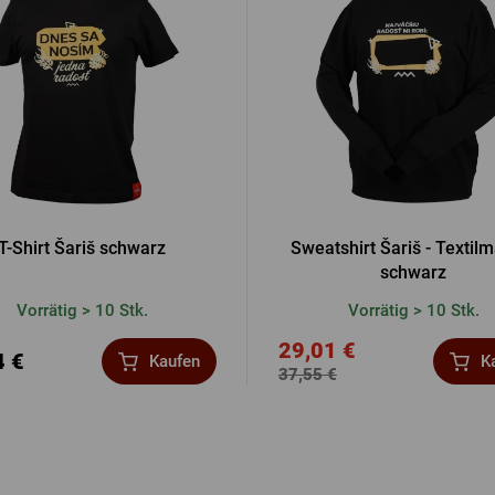
T-Shirt Šariš schwarz
Sweatshirt Šariš - Textil
schwarz
Vorrätig > 10 Stk.
Vorrätig > 10 Stk.
29,01 €
4 €
Kaufen
K
37,55 €