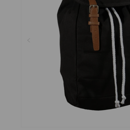
Regenschirme, Regenmän
Kleider, Röcke
Gürtel
Socken
Schmuck
Boxershorts
Sonnenbrillen
Sonstiges
Sonstiges