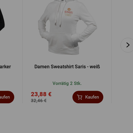
marker
Damen Sweatshirt Saris - weiß
Kru
Vorrätig 2 Stk.
23,88 €
2,70
aufen
Kaufen
32,46 €