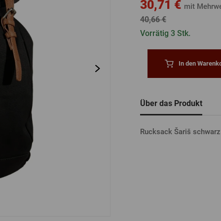
tel
30,71 €
Bierdeckel
Fässer
mit Mehrwe
40,66 €
Bücher
Sonstiges
Vergessenes
Vorrätig 3 Stk.
Passwort
Sonstiges
In den Warenko
ANME
Über das Produkt
ANME
Rucksack Šariš schwarz
ANMEL