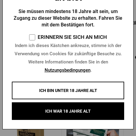
Sie müssen mindestens 18 Jahre alt sein, um
Zugang zu dieser Website zu erhalten. Fahren Sie
Growler Pilsner Urquell 1l
Pilsner Urquell Growler 2l
B
mit dem Bestätigen fort.
ERINNERN SIE SICH AN MICH
Vorrätig > 10 Stk.
Vorrätig > 10 Stk.
Indem ich dieses Kästchen ankreuze, stimme ich der
Verwendung von Cookies für zukünftige Besuche zu.
13,11 €
19,92 €
17 
Kaufen
Kaufen
Weitere Informationen finden Sie in den
Nutzungsbedingungen
.
ICH BIN UNTER 18 JAHRE ALT
Andere Produkte von Radegast
ICH WAR 18 JAHRE ALT