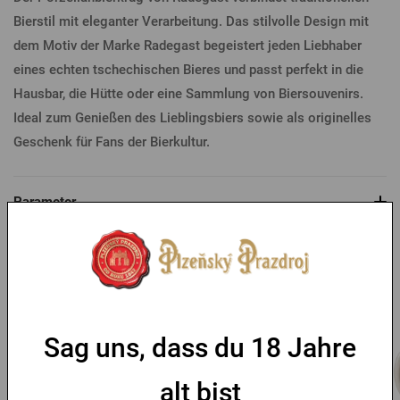
Bierstil mit eleganter Verarbeitung. Das stilvolle Design mit
dem Motiv der Marke Radegast begeistert jeden Liebhaber
eines echten tschechischen Bieres und passt perfekt in die
Hausbar, die Hütte oder eine Sammlung von Biersouvenirs.
Ideal zum Genießen des Lieblingsbiers sowie als originelles
Geschenk für Fans der Bierkultur.
Parameter
Das könnte Sie interessieren
Sag uns, dass du 18 Jahre
alt bist