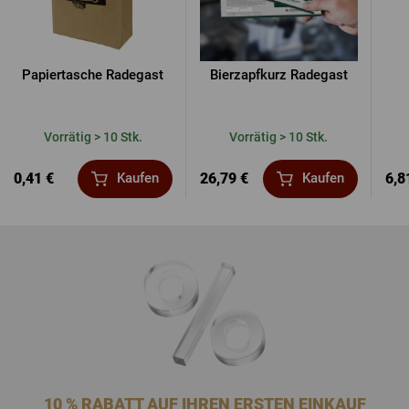
Papiertasche Radegast
Bierzapfkurz Radegast
Vorrätig > 10 Stk.
Vorrätig > 10 Stk.
0,41 €
26,79 €
6,8
Kaufen
Kaufen
10 % RABATT AUF IHREN ERSTEN EINKAUF