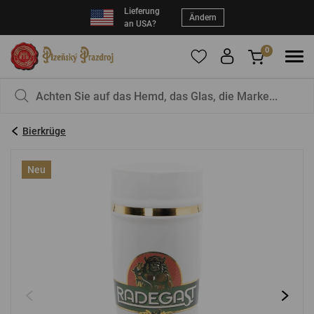
Lieferung
Ändern
an USA?
0
Um Produkte zu Ihren Favoriten hinzuzufügen,
Sie haben nichts in Ihrem Korb, ist das nicht
registrieren Sie sich
schade?
bitte.
Bierkrüge
E-Mail:
*
Neu
Kennwort:
*
EINLOGGEN
Vergessenes Passwort
Neue Registrierung