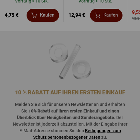
Vorrätig > 10 Stk.
Vorrätig > 10 Stk.
9,5
4,75 €
12,94 €
Kaufen
Kaufen
13,3
10 % RABATT AUF IHREN ERSTEN EINKAUF
Melden
Sie
sich
für
unseren
Newsletter an und
erhalten
Sie
10%
Rabatt
auf
Ihren
ersten
Einkauf
und
einen
Überblick
über
Neuigkeiten
und
Sonderangebote
. Der
Newsletter
ist
jederzeit
abzustellen
. Mit der Eingabe Ihrer
E-Mail-Adresse stimmen Sie den
Bedingungen zum
Schutz personenbezogener Daten
zu.