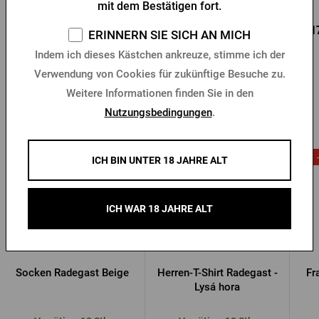
mit dem Bestätigen fort.
0,96 €
0,85 €
0,1
Kaufen
Kaufen
ERINNERN SIE SICH AN MICH
1,37 €
Indem ich dieses Kästchen ankreuze, stimme ich der
Verwendung von Cookies für zukünftige Besuche zu.
Weitere Informationen finden Sie in den
Andere Produkte von Radegast
Nutzungsbedingungen
.
ICH BIN UNTER 18 JAHRE ALT
ICH WAR 18 JAHRE ALT
Socken Radegast Beige
Herren-T-Shirt Radegast -
Fr
Lysá hora