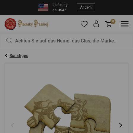
Lieferung
Ändern
an USA?
0
Um Produkte zu Ihren Favoriten hinzuzufügen,
Sie haben nichts in Ihrem Korb, ist das nicht
registrieren Sie sich
schade?
bitte.
Sonstiges
E-Mail:
*
Kennwort:
*
EINLOGGEN
Vergessenes Passwort
Neue Registrierung