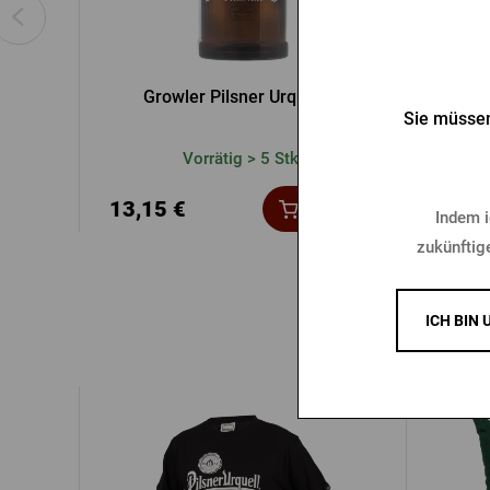
Growler Pilsner Urquell 1l
Pi
Sie müssen
Vorrätig > 5 Stk.
13,15 €
19,9
Kaufen
Indem i
zukünftig
ICH BIN 