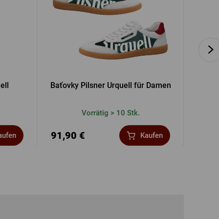
ell
Baťovky Pilsner Urquell für Damen
Frauen T
Vorrätig > 10 Stk.
91,90 €
12,8
aufen
Kaufen