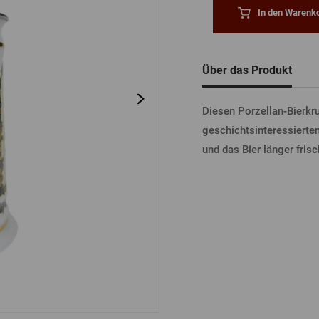
tel
Bierdeckel
Fässer
In den Warenko
Bücher
Sonstiges
Vergessenes
Passwort
Sonstiges
Über das Produkt
Diesen Porzellan-Bierkru
ANME
geschichtsinteressierten
und das Bier länger frisc
ANME
ANMEL