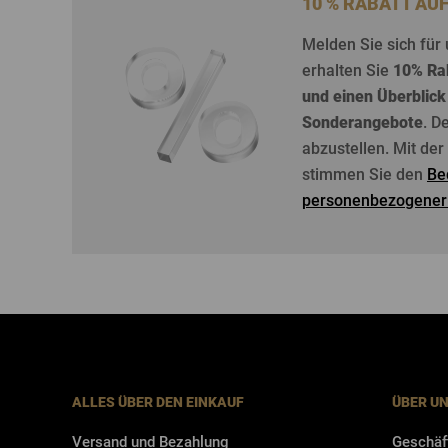
10 % RABATT AU
Melden
Sie
sich
für
erhalten
Sie
10%
Ra
und
einen
Überblick
Sonderangebote
. D
abzustellen
. Mit de
stimmen Sie den
Be
personenbezogener
ALLES ÜBER DEN EINKAUF
ÜBER U
Versand und Bezahlung
Geschäf