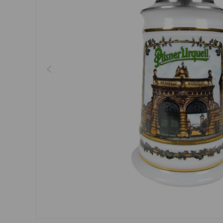
Regenschirme, Regenmän
Kleider, Röcke
Gürtel
Socken
Schmuck
Boxershorts
Sonnenbrillen
Sonstiges
Sonstiges