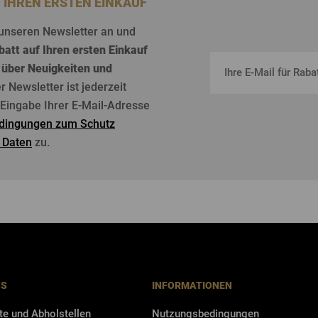
F IHREN ERSTEN EINKAUF
unseren
Newsletter an und
batt
auf
Ihren
ersten
Einkauf
über
Neuigkeiten
und
er Newsletter
ist
jederzeit
r Eingabe Ihrer E-Mail-Adresse
dingungen zum Schutz
 Daten
zu.
NS
INFORMATIONEN
te und Abholstellen
Nutzungsbedingungen