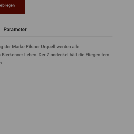
rb legen
Neue
Registrierung
T-Shirts, Poloshirts
Glas mit Namen
Geschenkgutscheine
Bierglas
Parameter
g der Marke Pilsner Urquell werden alle
LDUNG ÜBER FACEBOOK
 Bierkenner lieben. Der Zinndeckel hält die Fliegen fern
h.
LDUNG ÜBER GOOGLE
DUNG ÜBER APPLE