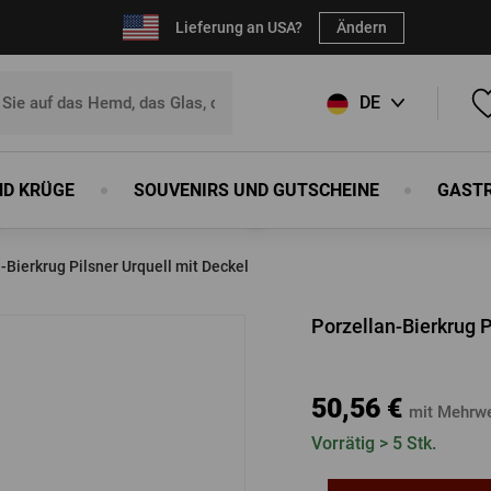
Lieferung an USA?
Ändern
DE
CZ
ND KRÜGE
SOUVENIRS UND GUTSCHEINE
GAST
SK
 Ihren Favoriten hinzuzufügen,
registrieren Sie sich
bitte.
EN
-Bierkrug Pilsner Urquell mit Deckel
E-Mail:
*
ke
n
rblock
Schuhe
Souvenirs
Schürzen
Bierkrüge
Sport und Outdoor
Holzerzeugnisse
Sonstiges
Porzellan-Bierkrug P
n
rblock
Schuhe
Flaschenöffner
Schürzen
Bierkrüge
Sport und Outdoor
Von unseren Böttchern
Sonstiges
Kennwort:
*
Magnete
Schneidebretter
50,56 €
mit Mehrwe
huhe
Kugelschreiber
Humpen
Vorrätig > 5 Stk.
tel
Blechschilder
Wanduhren