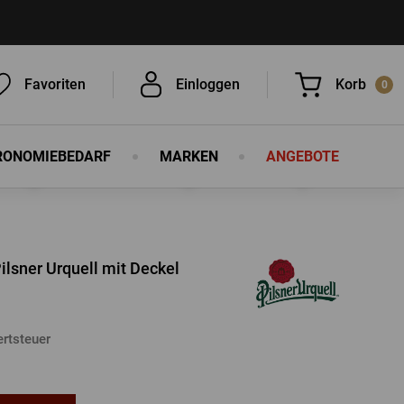
Favoriten
Einloggen
Korb
0
RONOMIEBEDARF
MARKEN
ANGEBOTE
Sie haben nichts in Ihrem Korb, ist
das nicht schade?
ilsner Urquell mit Deckel
rtsteuer
EINLOGGEN