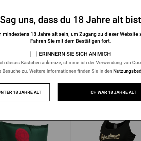
Sag uns, dass du 18 Jahre alt bist
lsner Urquell Growler 2l
Blechkrug 0,5l Pilsner Urque
 mindestens 18 Jahre alt sein, um Zugang zu dieser Website z
Fahren Sie mit dem Bestätigen fort.
Vorrätig > 10 Stk.
Vorrätig > 5 Stk.
ERINNERN SIE SICH AN MICH
9 €
17,05 €
Kaufen
K
ch dieses Kästchen ankreuze, stimme ich der Verwendung von Coo
e Besuche zu. Weitere Informationen finden Sie in den
Nutzungsbed
UNTER 18 JAHRE ALT
ICH WAR 18 JAHRE ALT
Andere Produkte von Pilsner Ur