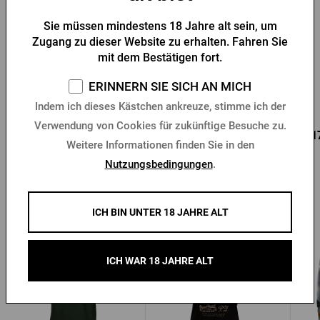
Sie müssen mindestens 18 Jahre alt sein, um
Zugang zu dieser Website zu erhalten. Fahren Sie
Flaschenöffner Pilsner
Schlüsselanhänger mit
mit dem Bestätigen fort.
Urquell Siegel
Pilsner Urquell -
Flaschenöffner
ERINNERN SIE SICH AN MICH
Vorrätig > 10 Stk.
Vorrätig > 10 Stk.
Indem ich dieses Kästchen ankreuze, stimme ich der
Verwendung von Cookies für zukünftige Besuche zu.
0,96 €
0,85 €
0,1
Kaufen
Kaufen
1,37 €
Weitere Informationen finden Sie in den
Nutzungsbedingungen
.
ICH BIN UNTER 18 JAHRE ALT
Andere Produkte von Pilsner Urquell
ICH WAR 18 JAHRE ALT