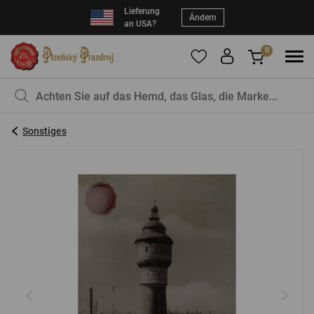
Lieferung
Ändern
an USA?
0
Um Produkte zu Ihren Favoriten hinzuzufügen,
Sie haben nichts in Ihrem Korb, ist das nicht
registrieren Sie sich
schade?
bitte.
Sonstiges
E-Mail:
*
Kennwort:
*
EINLOGGEN
Vergessenes Passwort
Neue Registrierung