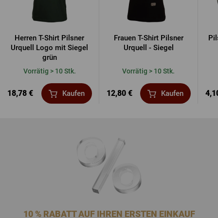
Herren T-Shirt Pilsner
Frauen T-Shirt Pilsner
Pil
Urquell Logo mit Siegel
Urquell - Siegel
grün
Vorrätig > 10 Stk.
Vorrätig > 10 Stk.
18,78 €
12,80 €
4,1
Kaufen
Kaufen
10 % RABATT AUF IHREN ERSTEN EINKAUF