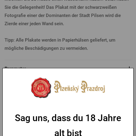
Sie die Gelegenheit! Das Plakat mit der schwarzweißen
Fotografie einer der Dominanten der Stadt Pilsen wird die
Zierde einer jeden Wand sein.
Tipp: Alle Plakate werden in Papierhülsen geliefert, um
mögliche Beschädigungen zu vermeiden.
Parameter
Das könnte Sie interessieren
-30 %
Sag uns, dass du 18 Jahre
alt bist