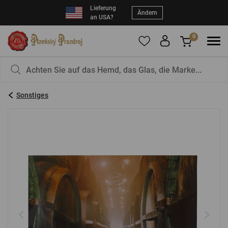
Lieferung
Ändern
an USA?
0
Um Produkte zu Ihren Favoriten hinzuzufügen,
Sie haben nichts in Ihrem Korb, ist das nicht
registrieren Sie sich
schade?
bitte.
Sonstiges
E-Mail:
*
Kennwort:
*
EINLOGGEN
Vergessenes Passwort
Neue Registrierung