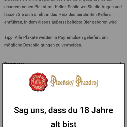
unserem neuen Plakat mit Keller. Schließen Sie die Augen und
lassen Sie sich direkt in das Herz des berühmten Kellers
entführen, in dem dieses äußerst beliebte Bier geboren wird.
Tipp: Alle Plakate werden in Papierhülsen geliefert, um
mögliche Beschädigungen zu vermeiden.
Parameter
Das könnte Sie interessieren
-30 %
Sag uns, dass du 18 Jahre
alt bist