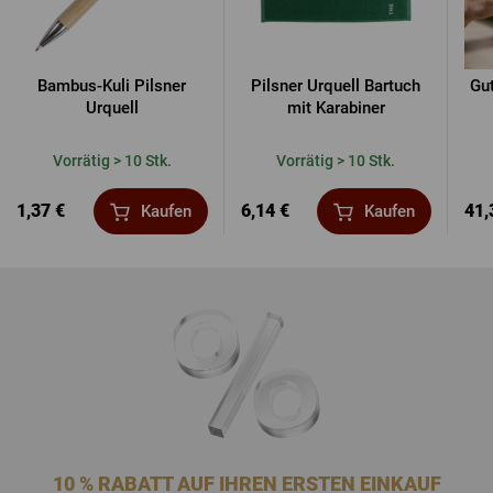
Bambus-Kuli Pilsner
Pilsner Urquell Bartuch
Gu
Urquell
mit Karabiner
Vorrätig > 10 Stk.
Vorrätig > 10 Stk.
1,37 €
6,14 €
41,
Kaufen
Kaufen
10 % RABATT AUF IHREN ERSTEN EINKAUF