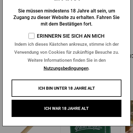
Sie müssen mindestens 18 Jahre alt sein, um
Zugang zu dieser Website zu erhalten. Fahren Sie
Flaschenöffner Pilsner
Schlüsselanhänger mit
mit dem Bestätigen fort.
Urquell Siegel
Pilsner Urquell -
Flaschenöffner
ERINNERN SIE SICH AN MICH
Vorrätig > 10 Stk.
Vorrätig > 10 Stk.
Indem ich dieses Kästchen ankreuze, stimme ich der
Verwendung von Cookies für zukünftige Besuche zu.
0,96 €
0,85 €
0,1
Kaufen
Kaufen
1,37 €
Weitere Informationen finden Sie in den
Nutzungsbedingungen
.
ICH BIN UNTER 18 JAHRE ALT
Andere Produkte von Pilsner Urquell
ICH WAR 18 JAHRE ALT