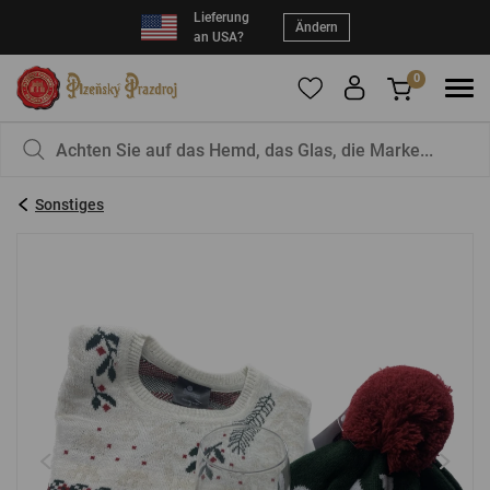
Lieferung
Ändern
an USA?
0
Um Produkte zu Ihren Favoriten hinzuzufügen,
Sie haben nichts in Ihrem Korb, ist das nicht
registrieren Sie sich
schade?
bitte.
Sonstiges
E-Mail:
*
Kennwort:
*
EINLOGGEN
Vergessenes Passwort
Neue Registrierung