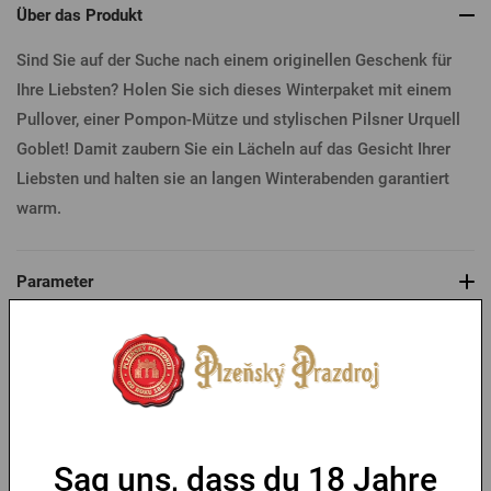
Über das Produkt
Sind Sie auf der Suche nach einem originellen Geschenk für
Ihre Liebsten? Holen Sie sich dieses Winterpaket mit einem
Pullover, einer Pompon-Mütze und stylischen Pilsner Urquell
Goblet! Damit zaubern Sie ein Lächeln auf das Gesicht Ihrer
Liebsten und halten sie an langen Winterabenden garantiert
warm.
Parameter
Tabelle der Größen
Das könnte Sie interessieren
Sag uns, dass du 18 Jahre