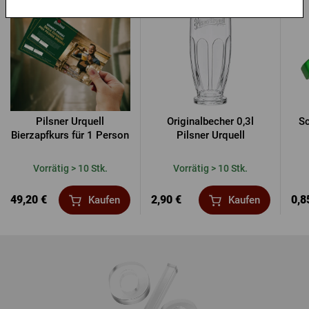
Pilsner Urquell
Originalbecher 0,3l
Sc
Bierzapfkurs für 1 Person
Pilsner Urquell
Vorrätig > 10 Stk.
Vorrätig > 10 Stk.
49,20 €
2,90 €
0,8
Kaufen
Kaufen