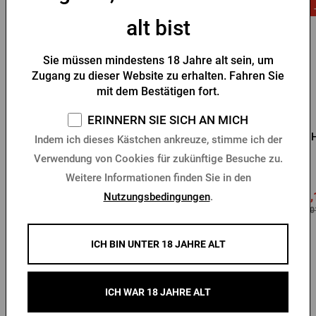
alt bist
Sie müssen mindestens 18 Jahre alt sein, um
Zugang zu dieser Website zu erhalten. Fahren Sie
mit dem Bestätigen fort.
ERINNERN SIE SICH AN MICH
Kopfkissen Pilsner
Silikonarmband Pilsner
Urquell
Urquell grün
H
Indem ich dieses Kästchen ankreuze, stimme ich der
Verwendung von Cookies für zukünftige Besuche zu.
Vorrätig > 10 Stk.
Vorrätig > 10 Stk.
Weitere Informationen finden Sie in den
21,
Nutzungsbedingungen
.
11,96 €
1,37 €
Kaufen
Kaufen
29,0
ICH BIN UNTER 18 JAHRE ALT
Andere Produkte von Pilsner Urquell
ICH WAR 18 JAHRE ALT