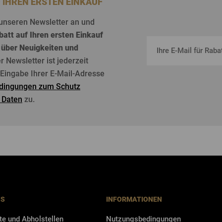
F IHREN ERSTEN EINKAUF
unseren
Newsletter an und
batt
auf
Ihren
ersten
Einkauf
über
Neuigkeiten
und
er Newsletter
ist
jederzeit
r Eingabe Ihrer E-Mail-Adresse
dingungen zum Schutz
 Daten
zu.
NS
INFORMATIONEN
te und Abholstellen
Nutzungsbedingungen