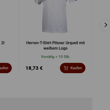
 2l
Herren-T-Shirt Pilsner Urquell mit
Baťovk
weißem Logo
Vorrätig > 10 Stk.
18,73 €
91,6
aufen
Kaufen