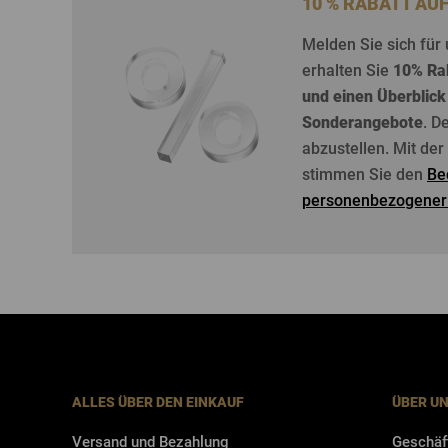
10 % RABATT AU
Melden
Sie
sich
für
erhalten
Sie
10%
Ra
und
einen
Überblick
Sonderangebote
. D
abzustellen
. Mit de
stimmen Sie den
Be
personenbezogener
ALLES ÜBER DEN EINKAUF
ÜBER U
Versand und Bezahlung
Geschäf