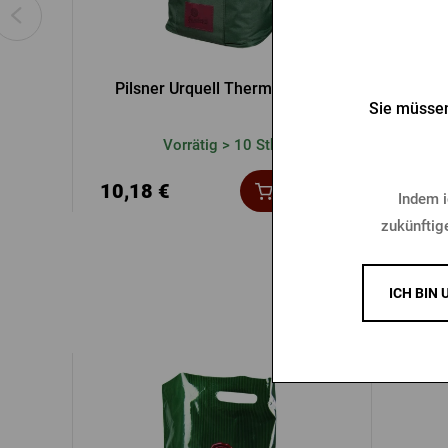
Pilsner Urquell Thermotasche
Flasc
Sie müssen
Vorrätig > 10 Stk.
10,18 €
5,11
Kaufen
Indem i
zukünftig
ICH BIN 