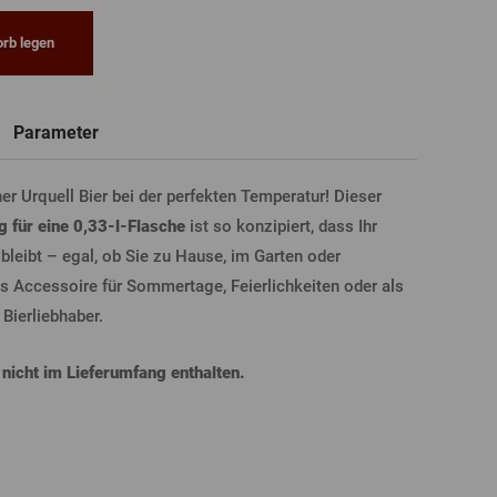
rb legen
Neue
Registrierung
T-Shirts, Poloshirts
Glas mit Namen
Geschenkgutscheine
Bierglas
Parameter
LDUNG ÜBER FACEBOOK
er Urquell Bier bei der perfekten Temperatur! Dieser
 für eine 0,33-l-Flasche
ist so konzipiert, dass Ihr
 bleibt – egal, ob Sie zu Hause, im Garten oder
LDUNG ÜBER GOOGLE
es Accessoire für Sommertage, Feierlichkeiten oder als
 Bierliebhaber.
DUNG ÜBER APPLE
 nicht im Lieferumfang enthalten.