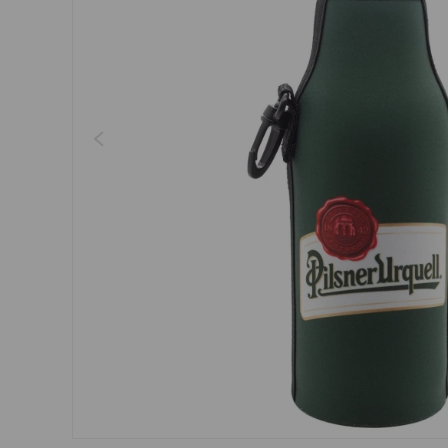
Regenschirme, Regenmän
Kleider, Röcke
Gürtel
Socken
Schmuck
Boxershorts
Sonnenbrillen
Sonstiges
Sonstiges