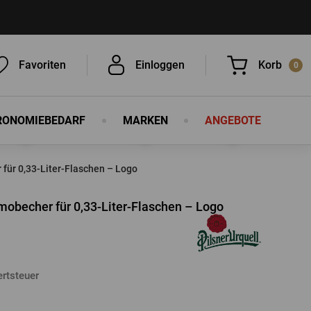
Favoriten
Einloggen
Korb
0
RONOMIEBEDARF
MARKEN
ANGEBOTE
Sie haben nichts in Ihrem Korb, ist
das nicht schade?
 für 0,33-Liter-Flaschen – Logo
rmobecher für 0,33-Liter-Flaschen – Logo
rtsteuer
EINLOGGEN