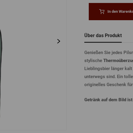
tel
Bierdeckel
Fässer
In den Warenko
Bücher
Sonstiges
Vergessenes
Passwort
Sonstiges
Über das Produkt
ANME
Genießen Sie jedes Pilsn
stylische
Thermoüberzug
Lieblingsbier länger kalt
ANME
unterwegs sind. Ein toll
originelles Geschenk für
ANMEL
Getränk auf dem Bild ist