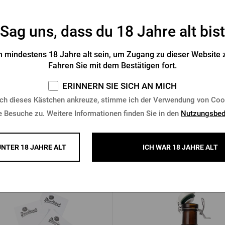
Sag uns, dass du 18 Jahre alt bist
hentasche Pilsner Urquell
Pilsner Urquell Thermo-Hülle
 mindestens 18 Jahre alt sein, um Zugang zu dieser Website z
Liter-Dose – Bierkrüg
Fahren Sie mit dem Bestätigen fort.
Vorrätig > 10 Stk.
Vorrätig 4 Stk.
ERINNERN SIE SICH AN MICH
 €
8,48 €
Kaufen
K
ch dieses Kästchen ankreuze, stimme ich der Verwendung von Coo
e Besuche zu. Weitere Informationen finden Sie in den
Nutzungsbed
UNTER 18 JAHRE ALT
ICH WAR 18 JAHRE ALT
Andere Produkte von Pilsner Ur