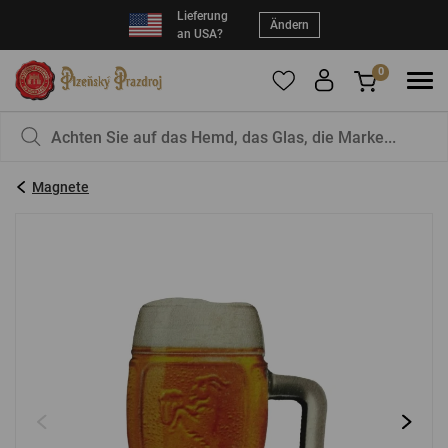
Lieferung
Ändern
an USA?
0
Um Produkte zu Ihren Favoriten hinzuzufügen,
Sie haben nichts in Ihrem Korb, ist das nicht
registrieren Sie sich
schade?
bitte.
Magnete
E-Mail:
*
Kennwort:
*
EINLOGGEN
Vergessenes Passwort
Neue Registrierung