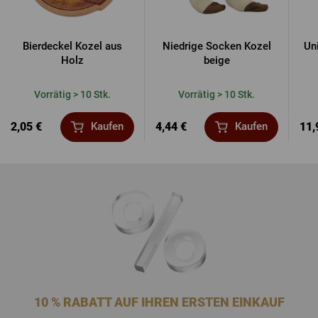
Bierdeckel Kozel aus
Niedrige Socken Kozel
Un
Holz
beige
Vorrätig > 10 Stk.
Vorrätig > 10 Stk.
2,05 €
4,44 €
11,
Kaufen
Kaufen
10 % RABATT AUF IHREN ERSTEN EINKAUF