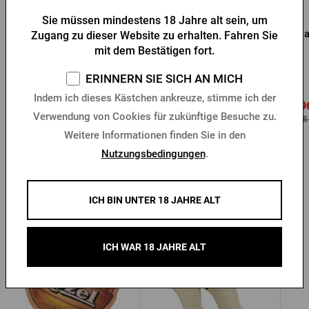
Sie müssen mindestens 18 Jahre alt sein, um
Magnet Pilsner Urquell -
Magnet Pilsner Urquell –
Mag
Zugang zu dieser Website zu erhalten. Fahren Sie
Zum Wohl!
Flasche
mit dem Bestätigen fort.
ERINNERN SIE SICH AN MICH
Vorrätig > 10 Stk.
Vorrätig > 10 Stk.
Indem ich dieses Kästchen ankreuze, stimme ich der
0,96 €
0,9
1,20 €
Kaufen
Kaufen
Verwendung von Cookies für zukünftige Besuche zu.
2,05 €
2,05
Weitere Informationen finden Sie in den
Nutzungsbedingungen
.
Andere Produkte von Kozel
ICH BIN UNTER 18 JAHRE ALT
ICH WAR 18 JAHRE ALT