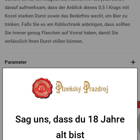
darauf aufmerksam, dass der Anblick dieses 0,5 l Krugs mit
Kozel starken Durst sowie das Bedürfnis weckt, ein Bier zu
trinken. Falls Sie es am Kühlschrank anbringen, dass sollten
Sie immer genug Flaschen auf Vorrat haben, damit Sie
verlässlich Ihren Durst stillen können.
Parameter
Das könnte Sie interessieren
-53 %
Sag uns, dass du 18 Jahre
alt bist