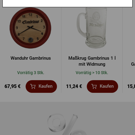
Wanduhr Gambrinus
Maßkrug Gambrinus 1 l
mit Widmung
G
Vorrätig 3 Stk.
Vorrätig > 10 Stk.
67,95 €
11,24 €
15,
Kaufen
Kaufen