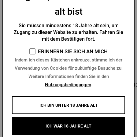
-30 %
alt bist
Sie müssen mindestens 18 Jahre alt sein, um
Zugang zu dieser Website zu erhalten. Fahren Sie
mit dem Bestätigen fort.
Flaschenöffner Pilsner
Schlüsselanhänger mit
ERINNERN SIE SICH AN MICH
Urquell Siegel
Pilsner Urquell -
Indem ich dieses Kästchen ankreuze, stimme ich der
Flaschenöffner
Verwendung von Cookies für zukünftige Besuche zu.
Vorrätig > 10 Stk.
Vorrätig > 10 Stk.
Weitere Informationen finden Sie in den
0,95 €
0,85 €
0,1
Nutzungsbedingungen
.
Kaufen
Kaufen
1,36 €
ICH BIN UNTER 18 JAHRE ALT
ICH WAR 18 JAHRE ALT
Andere Produkte von Gambrinus