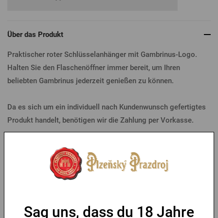
Über das Produkt
Praktischer roter Schlüsselanhänger mit Gambrinus-Logo.
Halten Sie den Flaschenöffner immer bereit, um Ihren
beliebten Gambrinus jederzeit genießen zu können.
Da es sich um ein individuell nach Kundenwunsch gefertigtes
Produkt handelt, benötigen wir die Zahlung per Vorkasse.
Parameter
Das könnte Sie interessieren
Sag uns, dass du 18 Jahre