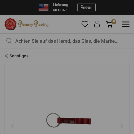
Lieferung
Ändern
an USA?
0
Um Produkte zu Ihren Favoriten hinzuzufügen,
Sie haben nichts in Ihrem Korb, ist das nicht
registrieren Sie sich
schade?
bitte.
Sonstiges
E-Mail:
*
Kennwort:
*
EINLOGGEN
Vergessenes Passwort
Neue Registrierung