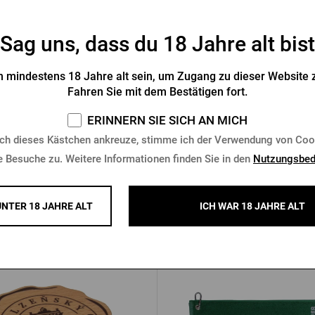
Sag uns, dass du 18 Jahre alt bist
elschreiber Pilsner Urquell -
Kuli Radegast grün Cha
 mindestens 18 Jahre alt sein, um Zugang zu dieser Website z
grün Newton
Fahren Sie mit dem Bestätigen fort.
Vorrätig > 10 Stk.
Vorrätig > 10 Stk.
ERINNERN SIE SICH AN MICH
 €
0,85 €
Kaufen
K
ch dieses Kästchen ankreuze, stimme ich der Verwendung von Coo
e Besuche zu. Weitere Informationen finden Sie in den
Nutzungsbed
UNTER 18 JAHRE ALT
ICH WAR 18 JAHRE ALT
Andere Produkte von Pilsner Ur