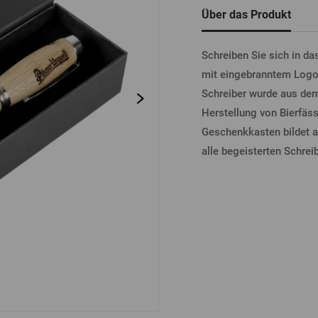
tel
Bierdeckel
Fässer
Über das Produkt
Bücher
Sonstiges
Vergessenes
Passwort
Sonstiges
Schreiben Sie sich in da
mit eingebranntem Logo P
Schreiber wurde aus dems
ANME
Herstellung von Bierfäss
Geschenkkasten bildet a
alle begeisterten Schrei
ANME
ANMEL