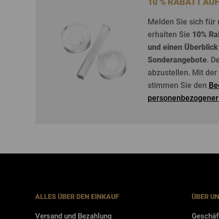
10 % RABATT AU
Melden
Sie
sich
für
erhalten
Sie
10%
Ra
und
einen
Überblick
Sonderangebote
. D
abzustellen
. Mit de
stimmen Sie den
Be
personenbezogener
ALLES ÜBER DEN EINKAUF
ÜBER U
Versand und Bezahlung
Geschäf