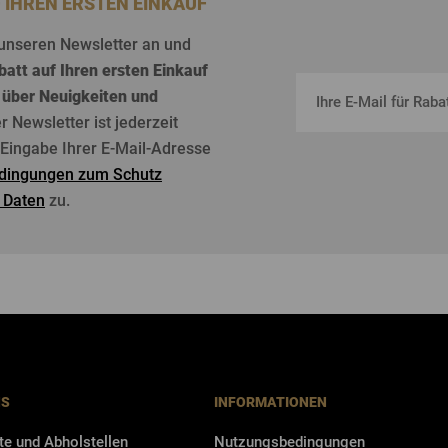
F IHREN ERSTEN EINKAUF
unseren
Newsletter an und
batt
auf
Ihren
ersten
Einkauf
über
Neuigkeiten
und
er Newsletter
ist
jederzeit
r Eingabe Ihrer E-Mail-Adresse
dingungen zum Schutz
 Daten
zu.
NS
INFORMATIONEN
te und Abholstellen
Nutzungsbedingungen