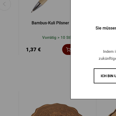
Bambus-Kuli Pilsner Urquell
Werbekug
Sie müssen
Vorrätig > 10 Stk.
1,37 €
1,37
Kaufen
Indem i
zukünftig
ICH BIN 