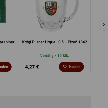
Karabiner
Krýgl Pilsner Urquell 0,5l - Plzeň 1842
P
Vorrätig > 10 Stk.
4,27 €
4,10
aufen
Kaufen