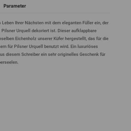
Parameter
Neue
Registrierung
s Leben Ihrer Nächsten mit dem eleganten Füller ein, der
T-Shirts, Poloshirts
Glas mit Namen
Geschenkgutscheine
Bierglas
ilsner Urquell dekoriert ist. Dieser aufklappbare
elben Eichenholz unserer Küfer hergestellt, das für die
LDUNG ÜBER FACEBOOK
ern für Pilsner Urquell benutzt wird. Ein luxuriöses
us diesem Schreiber ein sehr originelles Geschenk für
berseelen.
LDUNG ÜBER GOOGLE
DUNG ÜBER APPLE