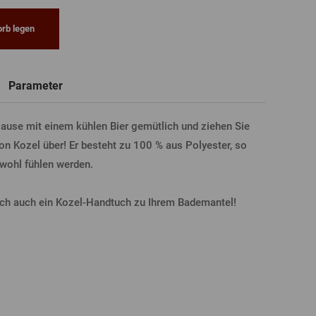
rb legen
Neue
Registrierung
T-Shirts, Poloshirts
Glas mit Namen
Geschenkgutscheine
Bierglas
Parameter
LDUNG ÜBER FACEBOOK
ause mit einem kühlen Bier gemütlich und ziehen Sie
on Kozel über! Er besteht zu 100 % aus Polyester, so
 wohl fühlen werden.
LDUNG ÜBER GOOGLE
eich auch ein Kozel-Handtuch zu Ihrem Bademantel!
DUNG ÜBER APPLE