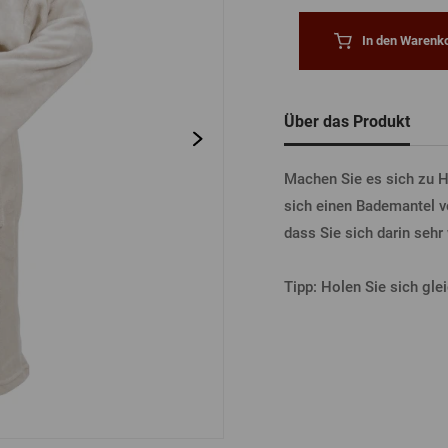
tel
Bierdeckel
Fässer
In den Warenko
Bücher
Sonstiges
Vergessenes
Passwort
Sonstiges
Über das Produkt
ANME
Machen Sie es sich zu H
sich einen Bademantel v
dass Sie sich darin sehr
ANME
Tipp: Holen Sie sich gl
ANMEL