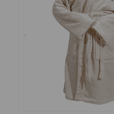
Regenschirme, Regenmän
Kleider, Röcke
Gürtel
Socken
Schmuck
Boxershorts
Sonnenbrillen
Sonstiges
Sonstiges