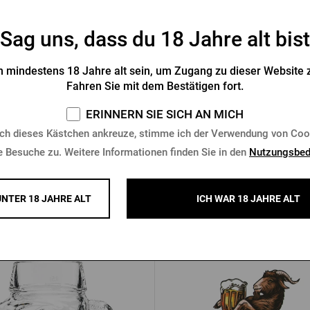
Sag uns, dass du 18 Jahre alt bist
Badetuch Kozel
Pilsner Urquell Bartuch mit 
 mindestens 18 Jahre alt sein, um Zugang zu dieser Website z
Fahren Sie mit dem Bestätigen fort.
Vorrätig > 10 Stk.
Vorrätig > 10 Stk.
ERINNERN SIE SICH AN MICH
6 €
6,14 €
Kaufen
K
ch dieses Kästchen ankreuze, stimme ich der Verwendung von Coo
e Besuche zu. Weitere Informationen finden Sie in den
Nutzungsbed
UNTER 18 JAHRE ALT
ICH WAR 18 JAHRE ALT
Andere Produkte von Kozel