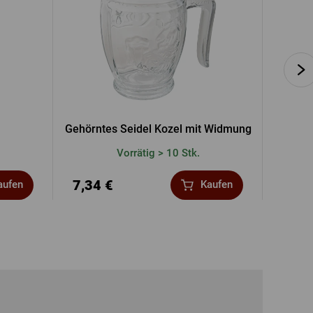
Gehörntes Seidel Kozel mit Widmung
Un
Vorrätig > 10 Stk.
7,34 €
1,67
aufen
Kaufen