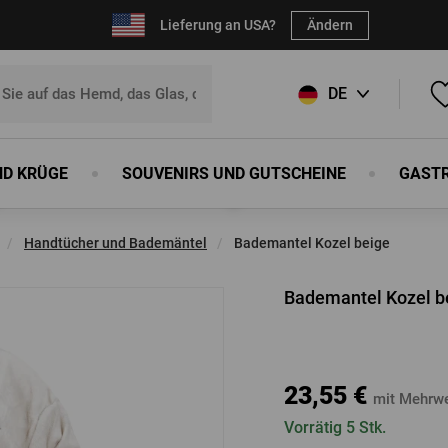
Lieferung an USA?
Ändern
DE
CZ
ND KRÜGE
SOUVENIRS UND GUTSCHEINE
GAST
SK
 Ihren Favoriten hinzuzufügen,
registrieren Sie sich
bitte.
EN
Handtücher und Bademäntel
Bademantel Kozel beige
E-Mail:
*
ke
n
rblock
Schuhe
Souvenirs
Schürzen
Bierkrüge
Sport und Outdoor
Holzerzeugnisse
Sonstiges
Bademantel Kozel b
n
rblock
Schuhe
Flaschenöffner
Schürzen
Bierkrüge
Sport und Outdoor
Von unseren Böttchern
Sonstiges
Kennwort:
*
Magnete
Schneidebretter
huhe
23,55 €
Kugelschreiber
Humpen
mit Mehrwe
tel
Blechschilder
Wanduhren
Vorrätig 5 Stk.