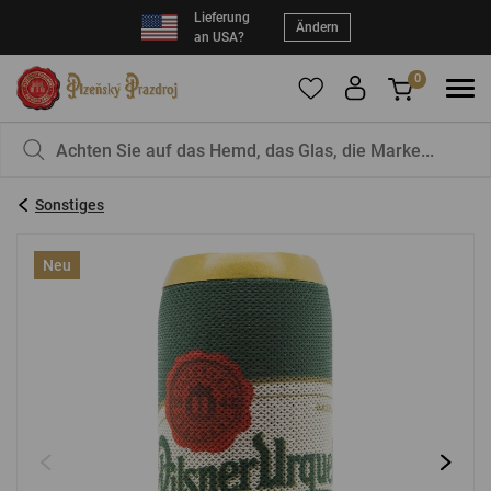
Lieferung
Ändern
an USA?
0
Um Produkte zu Ihren Favoriten hinzuzufügen,
Sie haben nichts in Ihrem Korb, ist das nicht
registrieren Sie sich
schade?
bitte.
Sonstiges
E-Mail:
*
Neu
Kennwort:
*
EINLOGGEN
Vergessenes Passwort
Neue Registrierung