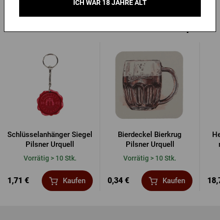
ICH WAR 18 JAHRE ALT
Andere Produkte von Pilsner Urquell
Schlüsselanhänger Siegel
Bierdeckel Bierkrug
He
Pilsner Urquell
Pilsner Urquell
Vorrätig > 10 Stk.
Vorrätig > 10 Stk.
1,71 €
0,34 €
18,
Kaufen
Kaufen