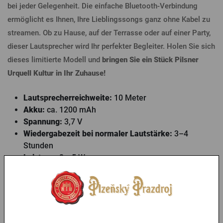
bei jeder Gelegenheit. Die einfache Bluetooth-Verbindung
ermöglicht es Ihnen, Ihre Lieblingssongs ganz ohne Kabel zu
streamen. Ob zu Hause, auf der Terrasse oder auf einer Party,
dieser Lautsprecher wird Ihr perfekter Begleiter. Holen Sie sich
dieses limitierte Modell und
bringen Sie ein Stück Pilsner
Urquell Kultur in Ihr Zuhause!
Lautsprecherreichweite:
10 Meter
Akku:
ca. 1200 mAh
Spannung:
3,7 V
Wiedergabezeit bei normaler Lautstärke:
3–4
Stunden
Leistung:
2 x 5 W
Stromversorgung:
5 V / 500 mA
Ladezeit:
ca. 3–4 Stunden
Parameter