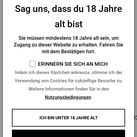
Sag uns, dass du 18 Jahre
Das könnte Sie interessieren
alt bist
-30 %
Sie müssen mindestens 18 Jahre alt sein, um
Zugang zu dieser Website zu erhalten. Fahren Sie
mit dem Bestätigen fort.
ERINNERN SIE SICH AN MICH
Indem ich dieses Kästchen ankreuze, stimme ich der
Verwendung von Cookies für zukünftige Besuche zu.
Flaschenöffner Pilsner
Schlüsselanhänger mit
Weitere Informationen finden Sie in den
Urquell Siegel
Pilsner Urquell -
Flaschenöffner
Nutzungsbedingungen
.
Vorrätig > 10 Stk.
Vorrätig > 10 Stk.
0,96 €
0,85 €
0,1
Kaufen
Kaufen
ICH BIN UNTER 18 JAHRE ALT
1,37 €