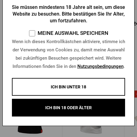
Halbliterglas
Sie müssen mindestens 18 Jahre alt sein, um diese
Auf Lager > 10 Stk.
Auf Lager > 10 Stk.
Website zu besuchen. Bitte bestätigen Sie Ihr Alter,
um fortzufahren.
In den
In den
4,09 €
4,77 €
3,2
Korb
Korb
MEINE AUSWAHL SPEICHERN
Wenn ich dieses Kontrollkästchen aktiviere, stimme ich
der Verwendung von Cookies zu, damit meine Auswahl
bei zukünftigen Besuchen gespeichert wird. Weitere
Informationen finden Sie in den
Nutzungsbedingungen
.
Weitere Produkte von Šariš
ICH BIN UNTER 18
-26 %
ICH BIN 18 ODER ÄLTER