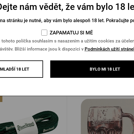
Dejte nám vědět, že vám bylo 18 le
Pilsner Urquell 0,5l - Pravý
Rohatý půllitr Kozel 0,
originál
 na stránku je nutné, aby vám bylo alespoň 18 let. Pokračujte p
Skladem > 10 ks
Skladem > 10 ks
ZAPAMATUJ SI MĚ
 tohoto políčka souhlasím s nasazením a užitím cookies za účel
Kč
95 Kč
Koupit
K
ávštěv. Bližší informace jsou k dispozici v
Podmínkách užití stráne
MLADŠÍ 18 LET
BYLO MI 18 LET
Další produkty od Pilsner Urqu