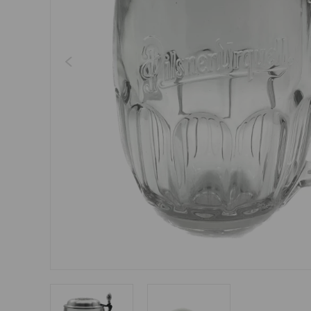
Šperky
Boxerky
Sluneční brýle
Ostatní
Ostatní