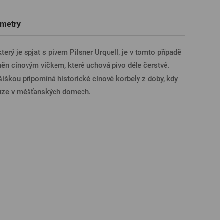
Trička a polokošile
Sklenice s věnováním či jménem
Dárkové poukazy na prohlídky pivovarů
Pivní sklo
metry
ÁSIT PŘES FACEBOOK
 který je spjat s pivem Pilsner Urquell, je v tomto případě
něn cínovým víčkem, které uchová pivo déle čerstvé.
ÁSIT PŘES GOOGLE
iškou připomíná historické cínové korbely z doby, kdy
pouze v měšťanských domech.
SIT PŘES APPLE
ÁSIT PŘES SEZNAM