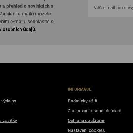
p a přehled o
novinkách a
Zasílání e-mailů můžete
žením e-mailu souhlasíte s
 osobních údajů
.
INFORMACE
 výdejny
Podmínky užití
Zpracování osobních údajů
a zážitky
Ochrana soukromí
Nastavení cookies