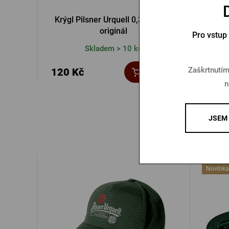
Krýgl Pilsner Urquell 0,3l - Pravý
Krýgl 
originál
Pro vstup
Skladem > 10 ks
Zaškrtnutím
120 Kč
140 
Koupit
n
JSEM 
Novinka