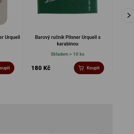
er Urquell
Barový ručník Pilsner Urquell s
Pánské
karabinou
Skladem > 10 ks
180 Kč
550 
oupit
Koupit