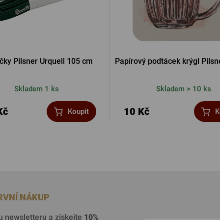
čky Pilsner Urquell 105 cm
Papírový podtácek krýgl Pilsn
Skladem 1 ks
Skladem > 10 ks
Kč
10 Kč
Koupit
K
PRVNÍ NÁKUP
u newsletteru a získejte
10%