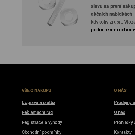
slevu na první náku
akčních nabídkách
.
kdykoliv zrušit. Vlo
podmínkami ochrany
VŠE O NÁKUPU
O NÁS
Doprava a platba
Prodejny a
Reklamační řád
O nás
Registrace a výhody
Prohlídky 
Obchodní podmínky
Kontakty