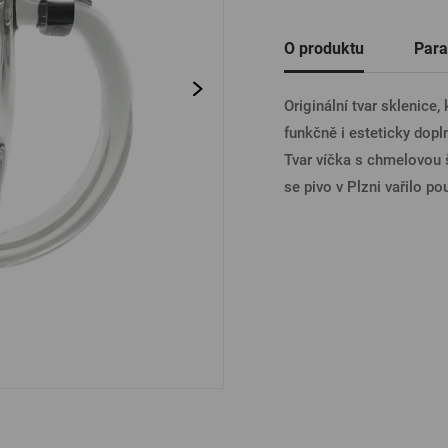
Ostatní
O produktu
Para
PŘIHL
Originální tvar sklenice,
funkčně i esteticky dopl
PŘIHL
Tvar víčka s chmelovou š
se pivo v Plzni vařilo 
PŘIHLÁ
PŘIHL