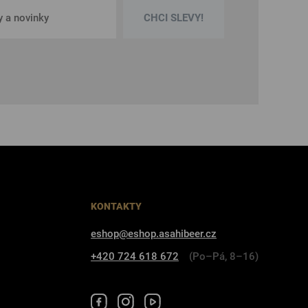
CHCI SLEVY!
KONTAKTY
eshop@eshop.asahibeer.cz
+420 724 618 672
(Po–Pá, 8–16)