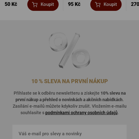
50 Kč
95 Kč
270
Koupit
Koupit
10 % SLEVA NA PRVNÍ NÁKUP
Přihlaste se k odběru newsletteru a získejte
10% slevu na
první nákup a přehled o
novinkách a akčních nabídkách
.
Zasílání e-mailů můžete kdykoliv zrušit. Vložením e-mailu
souhlasíte s
podmínkami ochrany osobních údajů
.