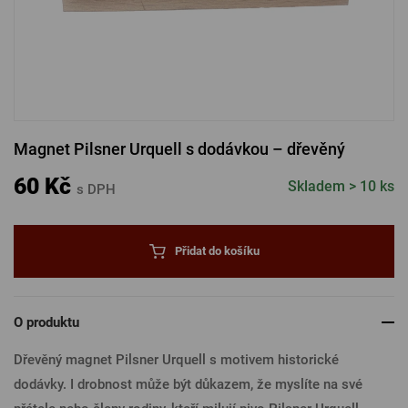
PŘIHLÁSIT PŘES FACEBOOK
PŘIHLÁSIT PŘES GOOGLE
Magnet Pilsner Urquell s dodávkou – dřevěný
PŘIHLÁSIT PŘES APPLE
60 Kč
Skladem > 10 ks
s DPH
PŘIHLÁSIT PŘES SEZNAM
Přidat do košíku
O produktu
Dřevěný magnet Pilsner Urquell s motivem historické
dodávky. I drobnost může být důkazem, že myslíte na své