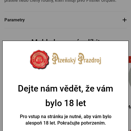
přátele nebo členy rodiny, kteří milují pivo Pilsner Urquell.
Parametry
Mohlo by se vám líbit
-53 %
Dejte nám vědět, že vám
bylo 18 let
Magnet Pilsner Urquell
Magnet Pilsner Urquell –
Ma
na zdraví
láhev
Pro vstup na stránku je nutné, aby vám bylo
Skladem > 10 ks
Skladem > 10 ks
alespoň 18 let. Pokračujte potvrzením.