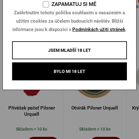
28 Kč
28 
35 Kč
Koupit
Koupit
ZAPAMATUJ SI MĚ
60 Kč
60 K
Zaškrtnutím tohoto políčka souhlasím s nasazením a
užitím cookies za účelem budoucích návštěv. Bližší
informace jsou k dispozici v
Podmínkách užití stránek
.
Další produkty od Pilsner Urquell
JSEM MLADŠÍ 18 LET
BYLO MI 18 LET
Přívěšek pečeť Pilsner
Otvírák Pilsner Urquell
Krý
Urquell
Skladem > 10 ks
Skladem > 10 ks