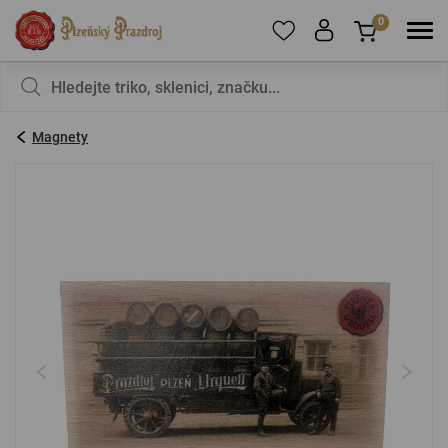
0
Pro přidání produktů do Oblíbených se prosím
Nic v košíku nemáte, není to škoda?
registrujte
.
Magnety
E-mail:
*
Heslo:
*
PŘIHLÁSIT SE
Zapomenuté heslo
Nová registrace