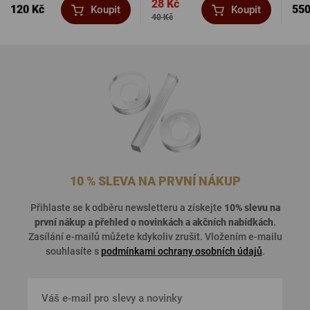
28 Kč
120 Kč
550
Koupit
Koupit
40 Kč
10 % SLEVA NA PRVNÍ NÁKUP
Přihlaste se k odběru newsletteru a získejte
10% slevu na
první nákup a přehled o
novinkách a akčních nabídkách
.
Zasílání e-mailů můžete kdykoliv zrušit. Vložením e-mailu
souhlasíte s
podmínkami ochrany osobních údajů
.