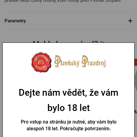
přátele nebo členy rodiny, kteří milují pivo Pilsner Urquell.
Parametry
Mohlo by se vám líbit
-53 %
Dejte nám vědět, že vám
bylo 18 let
Magnet Pilsner Urquell
Magnet Pilsner Urquell –
Ma
na zdraví
láhev
Pro vstup na stránku je nutné, aby vám bylo
alespoň 18 let. Pokračujte potvrzením.
Skladem > 10 ks
Skladem > 10 ks