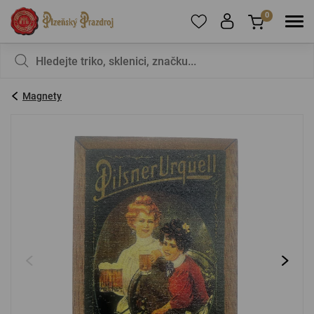
0
Pro přidání produktů do Oblíbených se prosím
Nic v košíku nemáte, není to škoda?
registrujte
.
Magnety
E-mail:
*
Heslo:
*
PŘIHLÁSIT SE
Zapomenuté heslo
Nová registrace