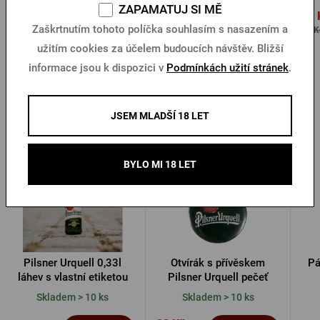
ZAPAMATUJ SI MĚ
28 Kč
28 
35 Kč
Koupit
Koupit
Zaškrtnutím tohoto políčka souhlasím s nasazením a
60 Kč
60 K
užitím cookies za účelem budoucích návštěv. Bližší
informace jsou k dispozici v
Podmínkách užití stránek
.
Další produkty od Pilsner Urquell
JSEM MLADŠÍ 18 LET
-30 %
BYLO MI 18 LET
Pilsner Urquell 0,33l
Otvírák s přívěskem
Pá
láhev s vlastní etiketou
Pilsner Urquell pečeť
Skladem > 10 ks
Skladem > 10 ks