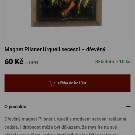
PŘIHLÁSIT PŘES FACEBOOK
PŘIHLÁSIT PŘES GOOGLE
Magnet Pilsner Urquell secesní – dřevěný
PŘIHLÁSIT PŘES APPLE
60 Kč
Skladem > 10 ks
s DPH
PŘIHLÁSIT PŘES SEZNAM
Přidat do košíku
O produktu
Dřevěný magnet Pilsner Urquell s motivem secesní reklamní
cedule. I drobnost může být důkazem, že myslíte na své