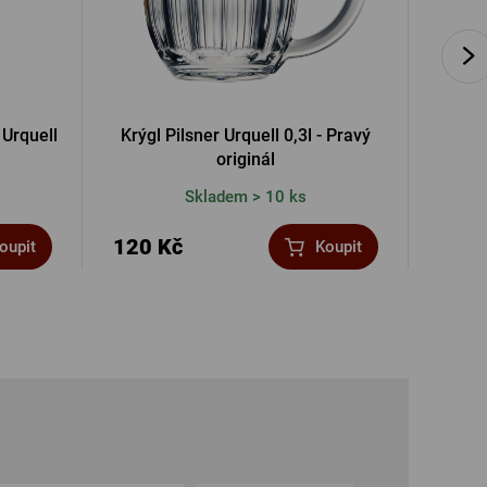
 Urquell
Krýgl Pilsner Urquell 0,3l - Pravý
Skleni
originál
Skladem > 10 ks
120 Kč
120 
oupit
Koupit