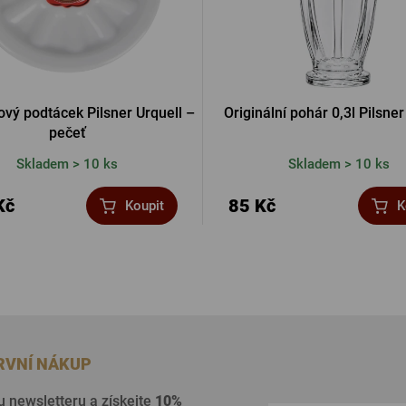
vý podtácek Pilsner Urquell –
Originální pohár 0,3l Pilsner
pečeť
Skladem > 10 ks
Skladem > 10 ks
Kč
85 Kč
Koupit
K
PRVNÍ NÁKUP
u newsletteru a získejte
10%