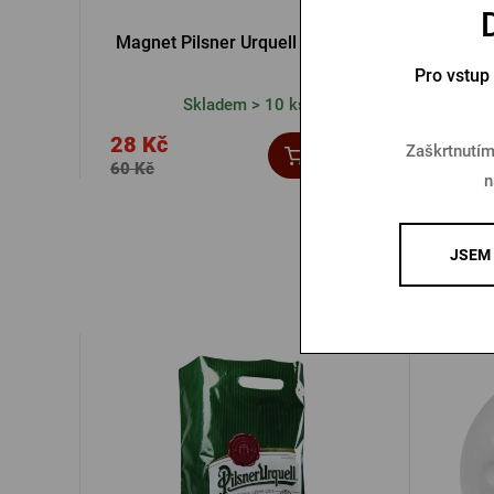
Magnet Pilsner Urquell na zdraví
Magn
Pro vstup
Skladem > 10 ks
28 Kč
Zaškrtnutím
35 K
Koupit
60 Kč
n
JSEM 