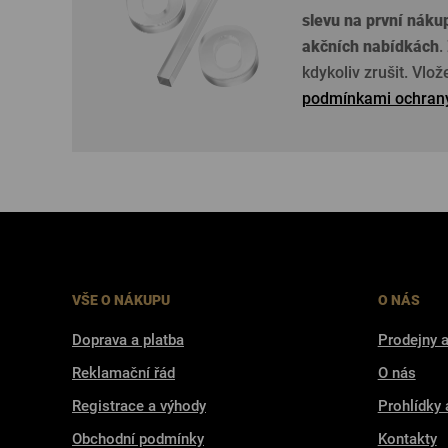
slevu na první náku
akčních nabídkách
.
kdykoliv zrušit. Vlo
podmínkami ochrany
VŠE O NÁKUPU
O NÁS
Doprava a platba
Prodejny a
Reklamační řád
O nás
Registrace a výhody
Prohlídky 
Obchodní podmínky
Kontakty