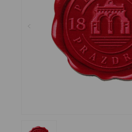
Šperky
Boxerky
Sluneční brýle
Ostatní
Ostatní