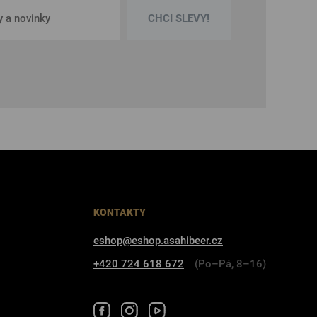
CHCI SLEVY!
KONTAKTY
eshop@eshop.asahibeer.cz
+420 724 618 672
(Po–Pá, 8–16)