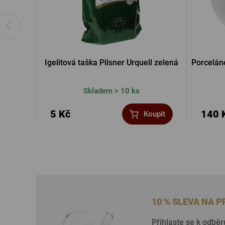
Igelitová taška Pilsner Urquell zelená
Porceláno
Skladem > 10 ks
5 Kč
140 
Koupit
10 % SLEVA NA 
Přihlaste se k odběr