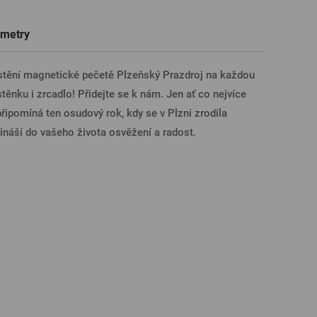
Trička a polokošile
Sklenice s věnováním či jménem
Dárkové poukazy na prohlídky pivovarů
Pivní sklo
metry
ÁSIT PŘES FACEBOOK
stění magnetické pečetě Plzeňský Prazdroj na každou
těnku i zrcadlo! Přidejte se k nám. Jen ať co nejvíce
ÁSIT PŘES GOOGLE
řipomíná ten osudový rok, kdy se v Plzni zrodila
ináší do vašeho života osvěžení a radost.
SIT PŘES APPLE
ÁSIT PŘES SEZNAM