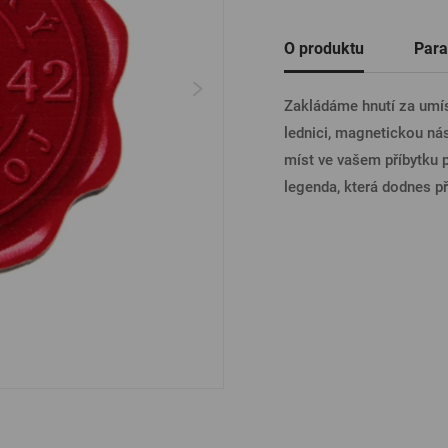
Ostatní
O produktu
Para
PŘIHL
Zakládáme hnutí za umí
lednici, magnetickou nás
PŘIHL
míst ve vašem příbytku p
legenda, která dodnes př
PŘIHLÁ
PŘIHL