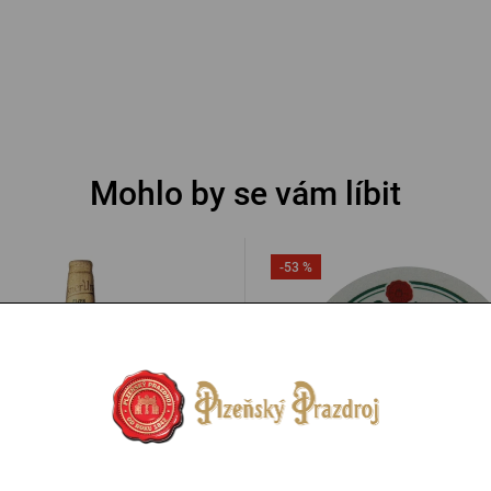
Mohlo by se vám líbit
-53 %