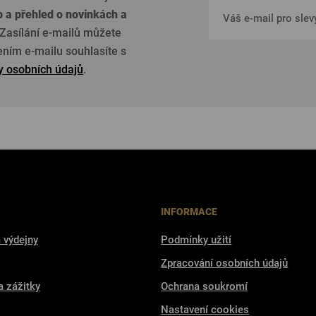
p a přehled o
novinkách a
Zasílání e-mailů můžete
žením e-mailu souhlasíte s
 osobních údajů
.
INFORMACE
 výdejny
Podmínky užití
Zpracování osobních údajů
a zážitky
Ochrana soukromí
Nastavení cookies