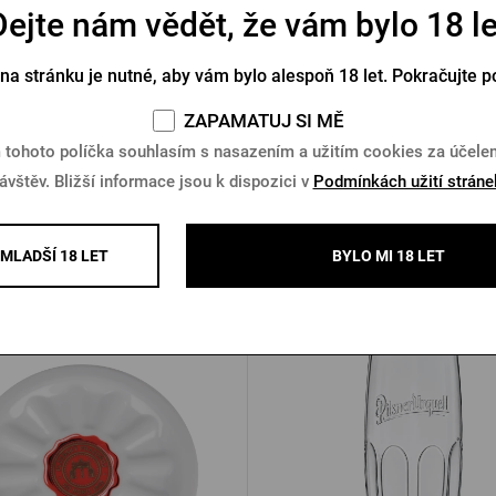
Dejte nám vědět, že vám bylo 18 le
et Pilsner Urquell – láhev
Magnet Pilsner Urquell na 
 na stránku je nutné, aby vám bylo alespoň 18 let. Pokračujte p
Skladem > 10 ks
Skladem > 10 ks
ZAPAMATUJ SI MĚ
28 Kč
 tohoto políčka souhlasím s nasazením a užitím cookies za účel
č
Koupit
K
60 Kč
ávštěv. Bližší informace jsou k dispozici v
Podmínkách užití stráne
MLADŠÍ 18 LET
BYLO MI 18 LET
Další produkty od Pilsner Urqu