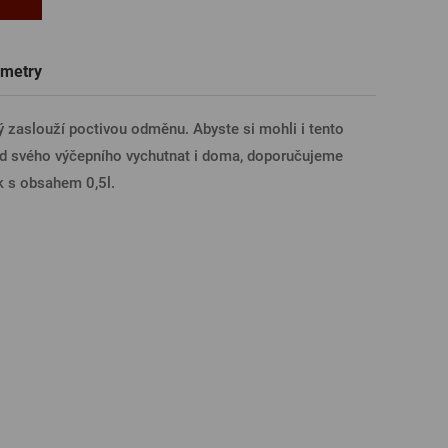
Trička a polokošile
Sklenice s věnováním či jménem
Dárkové poukazy na prohlídky pivovarů
Pivní sklo
ÁSIT PŘES FACEBOOK
metry
ý zaslouží poctivou odměnu. Abyste si mohli i tento
ÁSIT PŘES GOOGLE
od svého výčepního vychutnat i doma, doporučujeme
k s obsahem 0,5l.
SIT PŘES APPLE
ÁSIT PŘES SEZNAM