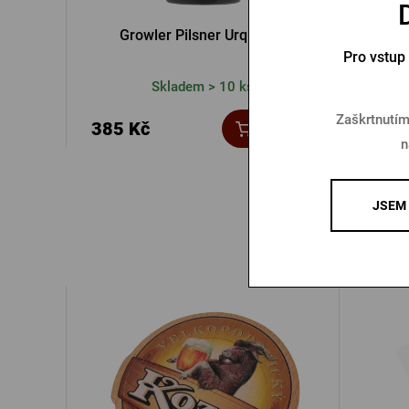
Growler Pilsner Urquell 1l
Gr
Pro vstup
Skladem > 10 ks
Zaškrtnutím
385 Kč
585 
Koupit
n
JSEM 