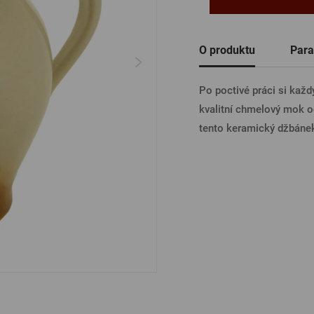
Ostatní
PŘIHL
O produktu
Para
Po poctivé práci si každ
PŘIHL
kvalitní chmelový mok 
tento keramický džbáne
PŘIHLÁ
PŘIHL