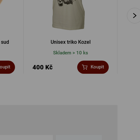
 sud
Unisex triko Kozel
P
Skladem > 10 ks
400 Kč
319 
oupit
Koupit