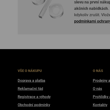
slevu na první náku
akčních nabídkách
.
kdykoliv zrušit. Vlo
podmínkami ochrany
VŠE O NÁKUPU
O NÁS
Doprava a platba
Prodejny a
Reklamační řád
O nás
Registrace a výhody
Prohlídky 
Obchodní podmínky
Kontakty