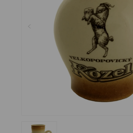
Šperky
Boxerky
Sluneční brýle
Ostatní
Ostatní