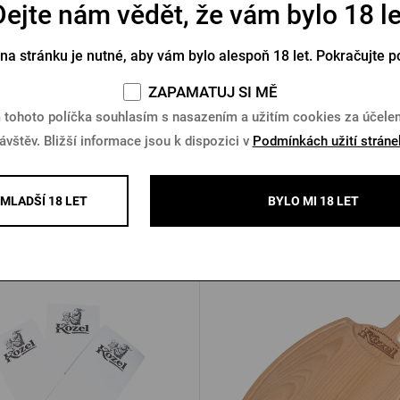
Dejte nám vědět, že vám bylo 18 le
owler Pilsner Urquell 2l
Plechový hrnek 0,5l Pilsner
Bushman
 na stránku je nutné, aby vám bylo alespoň 18 let. Pokračujte p
Skladem > 10 ks
Skladem > 5 ks
ZAPAMATUJ SI MĚ
 tohoto políčka souhlasím s nasazením a užitím cookies za účel
Kč
499 Kč
Koupit
K
ávštěv. Bližší informace jsou k dispozici v
Podmínkách užití stráne
MLADŠÍ 18 LET
BYLO MI 18 LET
Další produkty od Kozla