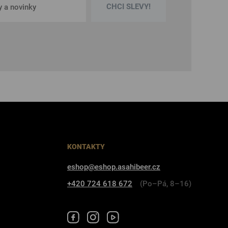
CHCI SLEVY!
KONTAKTY
eshop@eshop.asahibeer.cz
+420 724 618 672
(Po–Pá, 8–16)