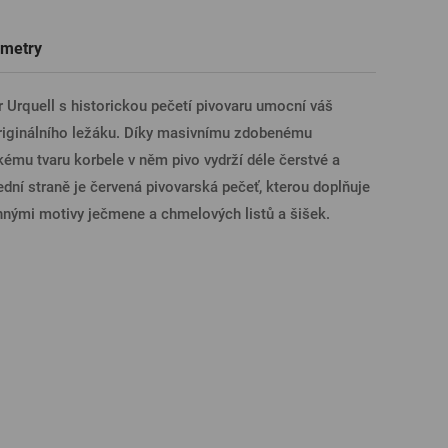
Trička a polokošile
Sklenice s věnováním či jménem
Dárkové poukazy na prohlídky pivovarů
Pivní sklo
metry
ÁSIT PŘES FACEBOOK
 Urquell s historickou pečetí pivovaru umocní váš
 originálního ležáku. Díky masivnímu zdobenému
ÁSIT PŘES GOOGLE
ému tvaru korbele v něm pivo vydrží déle čerstvé a
dní straně je červená pivovarská pečeť, kterou doplňuje
innými motivy ječmene a chmelových listů a šišek.
SIT PŘES APPLE
ÁSIT PŘES SEZNAM