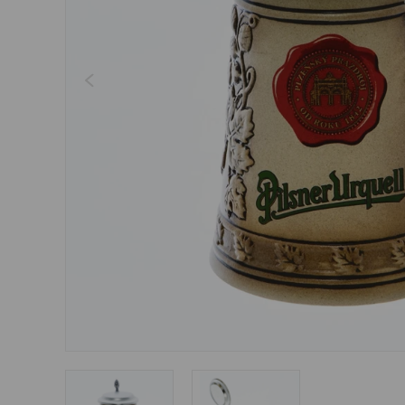
Šperky
Boxerky
Sluneční brýle
Ostatní
Ostatní