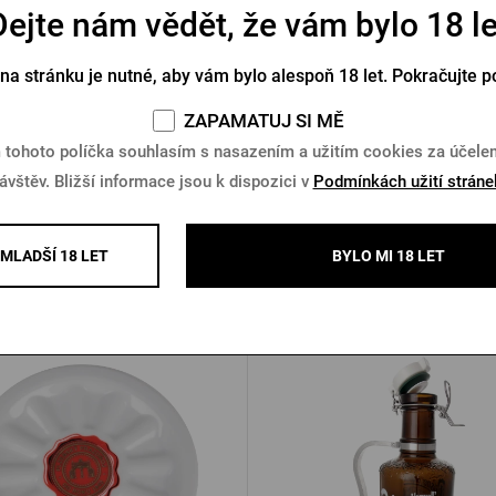
Dejte nám vědět, že vám bylo 18 le
owler Pilsner Urquell 2l
Plechový hrnek 0,5l Pilsner
Bushman
 na stránku je nutné, aby vám bylo alespoň 18 let. Pokračujte p
Skladem > 10 ks
Skladem > 5 ks
ZAPAMATUJ SI MĚ
 tohoto políčka souhlasím s nasazením a užitím cookies za účel
Kč
499 Kč
Koupit
K
ávštěv. Bližší informace jsou k dispozici v
Podmínkách užití stráne
MLADŠÍ 18 LET
BYLO MI 18 LET
Další produkty od Pilsner Urqu