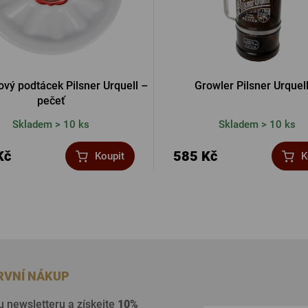
vý podtácek Pilsner Urquell –
Growler Pilsner Urquell
pečeť
Skladem > 10 ks
Skladem > 10 ks
Kč
585 Kč
Koupit
K
PRVNÍ NÁKUP
u newsletteru a získejte
10%