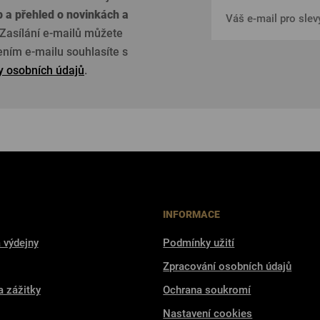
p a přehled o
novinkách a
Zasílání e-mailů můžete
žením e-mailu souhlasíte s
 osobních údajů
.
INFORMACE
 výdejny
Podmínky užití
Zpracování osobních údajů
a zážitky
Ochrana soukromí
Nastavení cookies