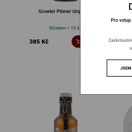
Growler Pilsner Urquell 1l
Gr
Pro vstup
Skladem > 10 ks
Zaškrtnutím
385 Kč
585 
Koupit
n
JSEM 