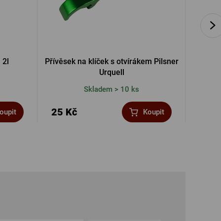
 2l
Přívěsek na klíček s otvírákem Pilsner
Baťo
Urquell
Skladem > 10 ks
25 Kč
2 69
oupit
Koupit