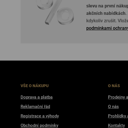
slevu na první náku
akčních nabídkách
.
kdykoliv zrušit. Vlo
podmínkami ochrany
VŠE O NÁKUPU
O NÁS
Doprava a platba
Prodejny a
Reklamační řád
O nás
Registrace a výhody
Prohlídky 
Obchodní podmínky
Kontakty