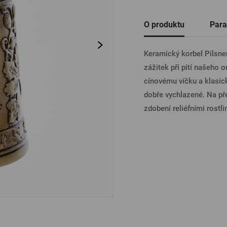
Ostatní
O produktu
Para
PŘIHL
Keramický korbel Pilsner
zážitek při pití našeho
PŘIHL
cínovému víčku a klasick
dobře vychlazené. Na pře
zdobení reliéfními rostl
PŘIHLÁ
PŘIHL