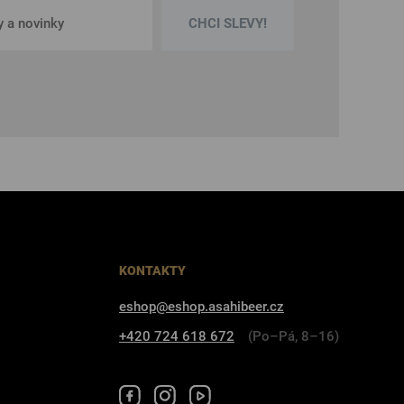
CHCI SLEVY!
KONTAKTY
eshop@eshop.asahibeer.cz
+420 724 618 672
(Po–Pá, 8–16)