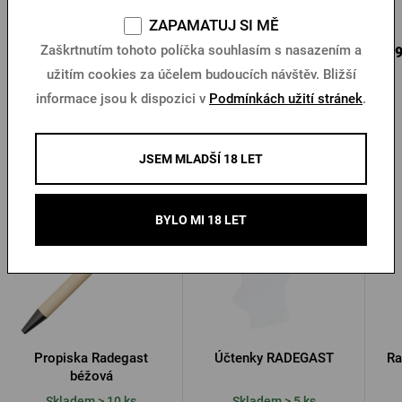
Skladem > 10 ks
Skladem > 10 ks
ZAPAMATUJ SI MĚ
Zaškrtnutím tohoto políčka souhlasím s nasazením a
299 Kč
150 Kč
249
Koupit
Koupit
užitím cookies za účelem budoucích návštěv. Bližší
informace jsou k dispozici v
Podmínkách užití stránek
.
Další produkty od Radegastu
JSEM MLADŠÍ 18 LET
Novinka
BYLO MI 18 LET
Propiska Radegast
Účtenky RADEGAST
Ra
béžová
Skladem > 10 ks
Skladem > 5 ks