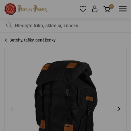
0
Pro přidání produktů do Oblíbených se prosím
Nic v košíku nemáte, není to škoda?
registrujte
.
Batohy, tašky, peněženky
E-mail:
*
Heslo:
*
PŘIHLÁSIT SE
Zapomenuté heslo
Nová registrace