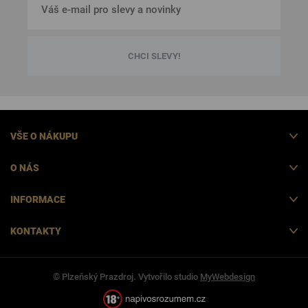
CHCI SLEVY!
VŠE O NÁKUPU
O NÁS
INFORMACE
KONTAKTY
© Plzeňský Prazdroj. Vytvořilo studio
MyWebdesign