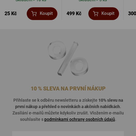
25 Kč
499 Kč
300
Koupit
Koupit
10 % SLEVA NA PRVNÍ NÁKUP
Přihlaste se k odběru newsletteru a získejte
10% slevu na
první nákup a přehled o
novinkách a akčních nabídkách
.
Zasílání e-mailů můžete kdykoliv zrušit. Vložením e-mailu
souhlasíte s
podmínkami ochrany osobních údajů
.