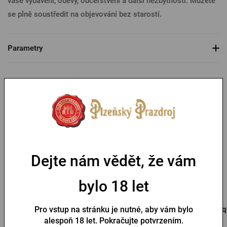
vaše vybavení, oděvy, občerstvení a další nezbytnosti. Můžete
se plně soustředit na objevování bez starostí.
Parametry
Mohlo by se vám líbit
Dejte nám vědět, že vám
bylo 18 let
Termotaška Pilsner
Taška na láhve Pilsner
Urquell
Urquell
Urq
Pro vstup na stránku je nutné, aby vám bylo
alespoň 18 let. Pokračujte potvrzením.