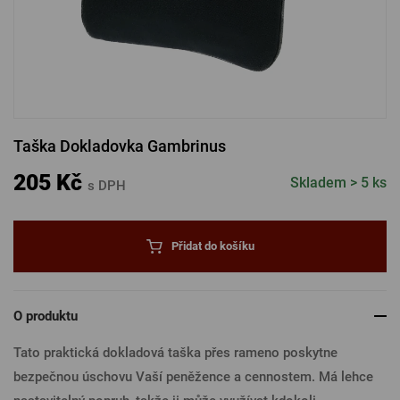
PŘIHLÁSIT PŘES FACEBOOK
PŘIHLÁSIT PŘES GOOGLE
Taška Dokladovka Gambrinus
PŘIHLÁSIT PŘES APPLE
205 Kč
Skladem > 5 ks
s DPH
PŘIHLÁSIT PŘES SEZNAM
Přidat do košíku
O produktu
Tato praktická dokladová taška přes rameno poskytne
bezpečnou úschovu Vaší peněžence a cennostem. Má lehce