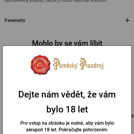
nastavitelný popruh, takže ji může využívat kdokoli.
Parametry
Mohlo by se vám líbit
Dejte nám vědět, že vám
bylo 18 let
Termotaška Pilsner
Taška na láhve Pilsner
Urquell
Urquell
Urq
Pro vstup na stránku je nutné, aby vám bylo
alespoň 18 let. Pokračujte potvrzením.
Skladem > 10 ks
Skladem > 10 ks