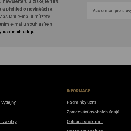
u newsletteru a získejte
10%
p a přehled o
novinkách a
Zasílání e-mailů můžete
žením e-mailu souhlasíte s
 osobních údajů
.
INFORMACE
 výdejny
Podmínky užití
Zpracování osobních údajů
a zážitky
Ochrana soukromí