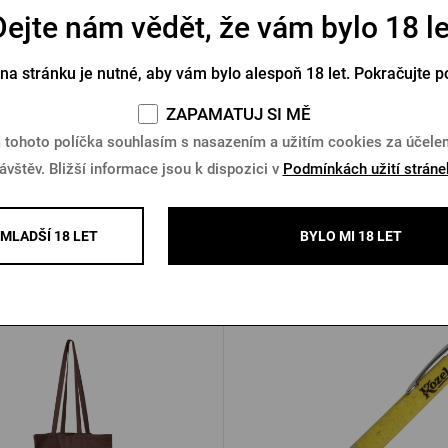
Dejte nám vědět, že vám bylo 18 le
a na láhve Pilsner Urquell
Termoobal Pilsner Urque
plechovku 0,5 l - krýg
 na stránku je nutné, aby vám bylo alespoň 18 let. Pokračujte p
Skladem > 10 ks
Skladem 4 ks
ZAPAMATUJ SI MĚ
Kč
249 Kč
Koupit
K
 tohoto políčka souhlasím s nasazením a užitím cookies za účel
ávštěv. Bližší informace jsou k dispozici v
Podmínkách užití stráne
MLADŠÍ 18 LET
BYLO MI 18 LET
Další produkty od Kozla