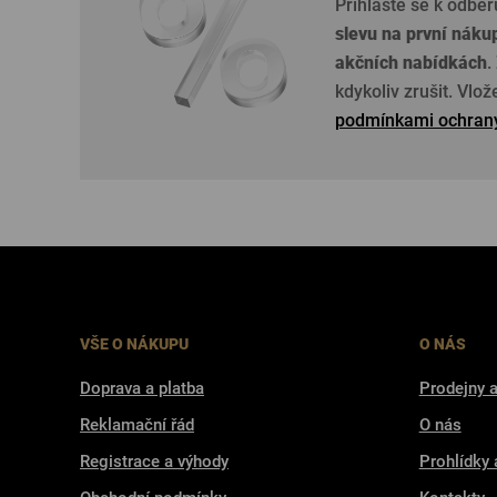
Přihlaste se k odběr
slevu na první náku
akčních nabídkách
.
kdykoliv zrušit. Vlo
podmínkami ochrany
VŠE O NÁKUPU
O NÁS
Doprava a platba
Prodejny a
Reklamační řád
O nás
Registrace a výhody
Prohlídky 