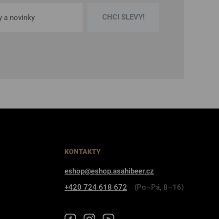
CHCI SLEVY!
KONTAKTY
eshop@eshop.asahibeer.cz
+420 724 618 672
(Po–Pá, 8–16)