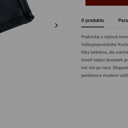
Ostatní
PŘIHL
O produktu
Para
Praktická a stylová čer
PŘIHL
Velkopopovického Kozla
Díky lehkému, ale odoln
Uvnitř nabízí dostatek p
PŘIHLÁ
mít vše po ruce. Elegan
peněžence moderní vzhled
PŘIHL