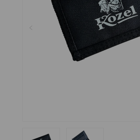
Šperky
Boxerky
Sluneční brýle
Ostatní
Ostatní