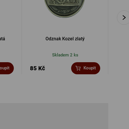
utá
Odznak Kozel zlatý
Dře
Skladem 2 ks
85 Kč
90 K
oupit
Koupit