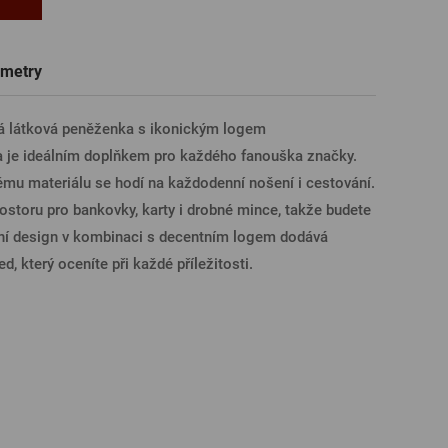
Trička a polokošile
Sklenice s věnováním či jménem
Dárkové poukazy na prohlídky pivovarů
Pivní sklo
ÁSIT PŘES FACEBOOK
metry
ná látková peněženka s ikonickým logem
ÁSIT PŘES GOOGLE
 je ideálním doplňkem pro každého fanouška značky.
ému materiálu se hodí na každodenní nošení i cestování.
rostoru pro bankovky, karty i drobné mince, takže budete
SIT PŘES APPLE
tní design v kombinaci s decentním logem dodává
, který oceníte při každé příležitosti.
ÁSIT PŘES SEZNAM