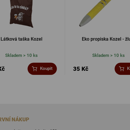
Látková taška Kozel
Eko propiska Kozel - žl
Skladem > 10 ks
Skladem > 10 ks
Kč
35 Kč
Koupit
K
PRVNÍ NÁKUP