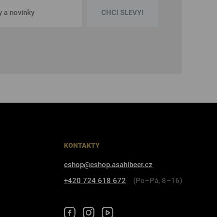
CHCI SLEVY!
KONTAKTY
eshop@eshop.asahibeer.cz
+420 724 618 672
(Po–Pá, 8–16)