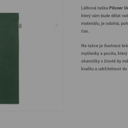
Ostatní
Látková taška
Pilsner U
PŘIHL
který vám bude dělat ra
materiálu, je odolná, po
čas.
PŘIHL
Na tašce je ilustrace br
myšlenky a pocitu, který
okamžiky v životě by měl
PŘIHLÁ
kvalitu a udržitelnost 
PŘIHL