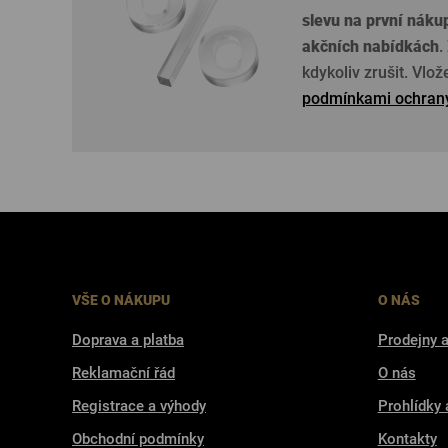
slevu na první náku
akčních nabídkách
.
kdykoliv zrušit. Vlo
podmínkami ochrany
VŠE O NÁKUPU
O NÁS
Doprava a platba
Prodejny a
Reklamační řád
O nás
Registrace a výhody
Prohlídky 
Obchodní podmínky
Kontakty