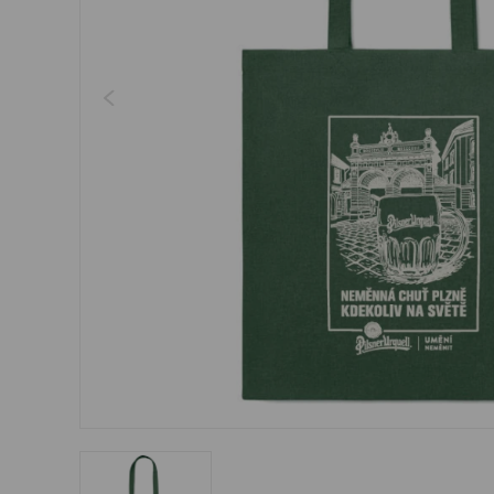
Šperky
Boxerky
Sluneční brýle
Ostatní
Ostatní