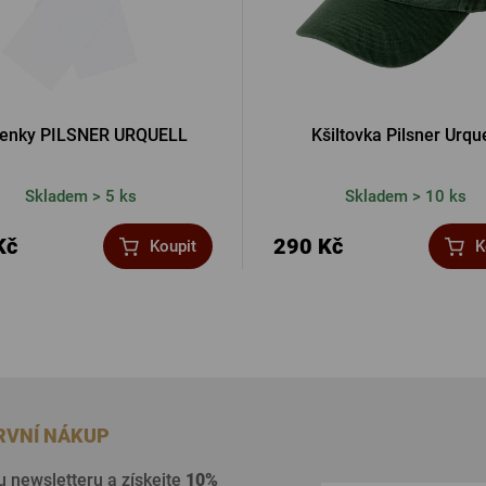
tenky PILSNER URQUELL
Kšiltovka Pilsner Urque
Skladem > 5 ks
Skladem > 10 ks
Kč
290 Kč
Koupit
K
PRVNÍ NÁKUP
u newsletteru a získejte
10%