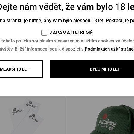
Dejte nám vědět, že vám bylo 18 le
a na láhve Pilsner Urquell
Termoobal Pilsner Urque
plechovku 0,5 l - krýg
 na stránku je nutné, aby vám bylo alespoň 18 let. Pokračujte p
Skladem > 10 ks
Skladem 3 ks
ZAPAMATUJ SI MĚ
 tohoto políčka souhlasím s nasazením a užitím cookies za účel
Kč
249 Kč
Koupit
K
ávštěv. Bližší informace jsou k dispozici v
Podmínkách užití stráne
MLADŠÍ 18 LET
BYLO MI 18 LET
Další produkty od Pilsner Urqu