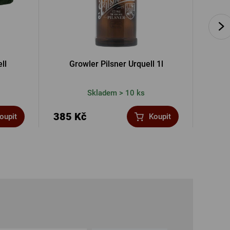
ll
Growler Pilsner Urquell 1l
Krýgl Pi
Skladem > 10 ks
385 Kč
270 
oupit
Koupit