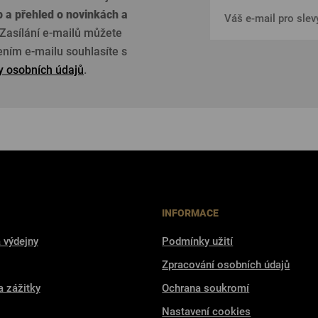
p a přehled o
novinkách a
Zasílání e-mailů můžete
žením e-mailu souhlasíte s
 osobních údajů
.
INFORMACE
 výdejny
Podmínky užití
Zpracování osobních údajů
a zážitky
Ochrana soukromí
Nastavení cookies