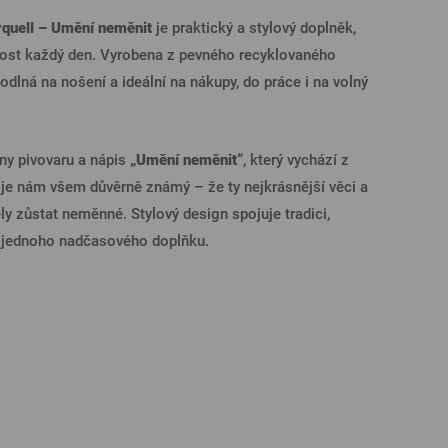
rquell – Umění neměnit
je praktický a stylový doplněk,
Trička a polokošile
Sklenice s věnováním či jménem
Dárkové poukazy na prohlídky pivovarů
Pivní sklo
ÁSIT PŘES FACEBOOK
dost každý den. Vyrobena z pevného recyklovaného
hodlná na nošení a ideální na nákupy, do práce i na volný
ÁSIT PŘES GOOGLE
ány pivovaru a nápis
„Umění neměnit“
, který vychází z
 je nám všem důvěrně známý – že ty nejkrásnější věci a
y zůstat neměnné. Stylový design spojuje tradici,
SIT PŘES APPLE
do jednoho nadčasového doplňku.
ÁSIT PŘES SEZNAM