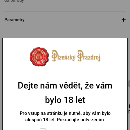
do přírody.
Parametry
Mohlo by se vám líbit
Dejte nám vědět, že vám
bylo 18 let
Slamák Kozel
Kšiltovka Pilsner Urquell
Pro vstup na stránku je nutné, aby vám bylo
alespoň 18 let. Pokračujte potvrzením.
Skladem > 10 ks
Skladem > 10 ks