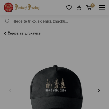
0
Pro přidání produktů do Oblíbených se prosím
Nic v košíku nemáte, není to škoda?
registrujte
.
Čepice, šály, rukavice
E-mail:
*
Heslo:
*
PŘIHLÁSIT SE
Zapomenuté heslo
Nová registrace