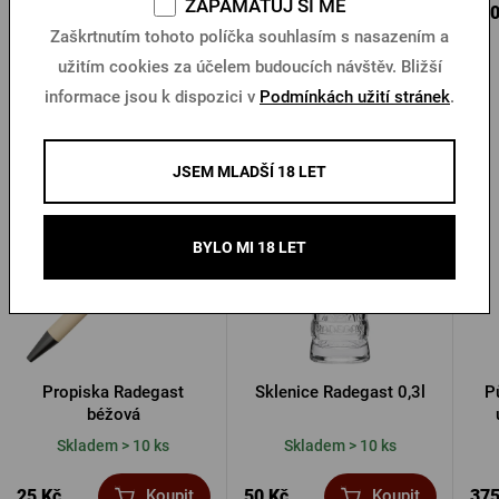
ZAPAMATUJ SI MĚ
109 Kč
290 Kč
390
Koupit
Koupit
Zaškrtnutím tohoto políčka souhlasím s nasazením a
užitím cookies za účelem budoucích návštěv. Bližší
informace jsou k dispozici v
Podmínkách užití stránek
.
Další produkty od Radegastu
JSEM MLADŠÍ 18 LET
Novinka
BYLO MI 18 LET
Propiska Radegast
Sklenice Radegast 0,3l
Pů
béžová
Skladem > 10 ks
Skladem > 10 ks
25 Kč
50 Kč
375
Koupit
Koupit