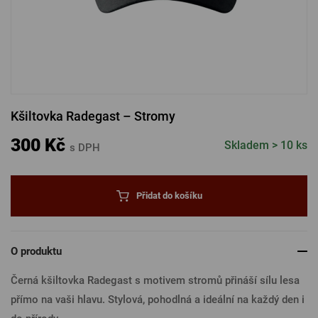
PŘIHLÁSIT PŘES FACEBOOK
PŘIHLÁSIT PŘES GOOGLE
Kšiltovka Radegast – Stromy
PŘIHLÁSIT PŘES APPLE
300 Kč
Skladem > 10 ks
s DPH
PŘIHLÁSIT PŘES SEZNAM
Přidat do košíku
O produktu
Černá kšiltovka Radegast s motivem stromů přináší sílu lesa
přímo na vaši hlavu. Stylová, pohodlná a ideální na každý den i