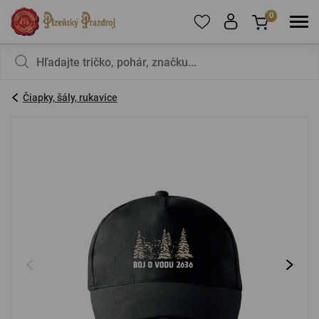
0
Ak chcete pridať produkty do obľúbených,
V košíku nemáte nič, nie je to škoda?
zaregistrujte
sa
.
Čiapky, šály, rukavice
E-mail:
*
Heslo:
*
PRIHLÁSIŤ SA
Zabudnuté heslo
Nová registrácia