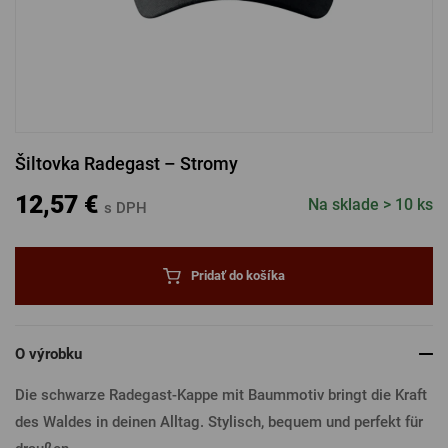
PRIHLÁSENIE CEZ FACEBOOK
PRIHLÁSENIE CEZ GOOGLE
Šiltovka Radegast – Stromy
PRIHLÁSENIE CEZ APPLE
12,57 €
Na sklade > 10 ks
s DPH
PRIHLÁSENIE CEZ SEZNAM
Pridať do košíka
O výrobku
Die schwarze Radegast-Kappe mit Baummotiv bringt die Kraft
des Waldes in deinen Alltag. Stylisch, bequem und perfekt für