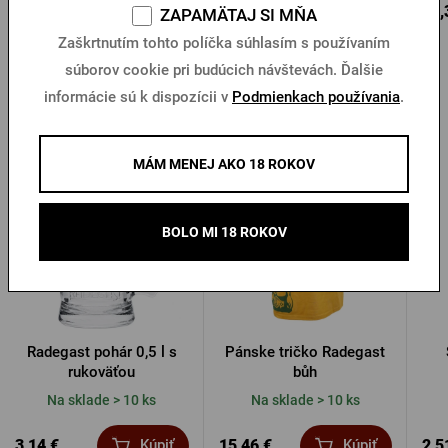
12,15 €
4,56 €
16,
Kúpiť
Kúpiť
ZAPAMÄTAJ SI MŇA
Zaškrtnutím tohto políčka súhlasím s používaním
súborov cookie pri budúcich návštevách. Ďalšie
informácie sú k dispozícii v
Podmienkach používania
.
Ďalšie produkty od Radegastu
MÁM MENEJ AKO 18 ROKOV
BOLO MI 18 ROKOV
Radegast pohár 0,5 l s
Pánske tričko Radegast
rukoväťou
bůh
Na sklade > 10 ks
Na sklade > 10 ks
3,14 €
15,46 €
2,5
Kúpiť
Kúpiť