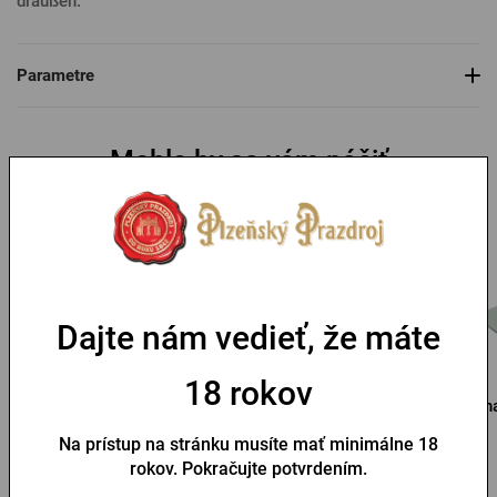
draußen.
Parametre
Mohlo by sa vám páčiť
Dajte nám vedieť, že máte
18 rokov
Čiapka Pilsner Urquell
Slamák Kozel
Sn
zelená
Na prístup na stránku musíte mať minimálne 18
Na sklade > 10 ks
Na sklade > 10 ks
rokov. Pokračujte potvrdením.