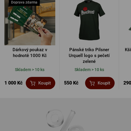
Doprava zdarma
Dárkový poukaz v
Pánské triko Pilsner
Kši
hodnotě 1000 Kč
Urquell logo s pečetí
zelené
Skladem > 10 ks
Skladem > 10 ks
1 000 Kč
550 Kč
290
Koupit
Koupit