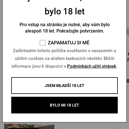
bylo 18 let
Pro vstup na stránku je nutné, aby vám bylo
alespoň 18 let. Pokračujte potvrzením.
ZAPAMATUJ SI MĚ
Zaškrtnutím tohoto políčka souhlasím s nasazením a
Slamák Kozel
Kšiltovka Pilsner Urquell
užitím cookies za účelem budoucích návštěv. Bližší
informace jsou k dispozici v
Podmínkách užití stránek
.
Skladem > 10 ks
Skladem > 10 ks
109 Kč
290 Kč
390
Koupit
Koupit
JSEM MLADŠÍ 18 LET
BYLO MI 18 LET
Další produkty od Pilsner Urquell