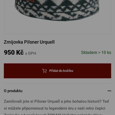
PŘIHLÁSIT PŘES FACEBOOK
PŘIHLÁSIT PŘES GOOGLE
Zmijovka Pilsner Urquell
PŘIHLÁSIT PŘES APPLE
950 Kč
Skladem > 10 ks
s DPH
PŘIHLÁSIT PŘES SEZNAM
Přidat do košíku
O produktu
Zamilovali jste si Pilsner Urquell a jeho bohatou historii? Teď
si můžete připomenout tu legendární éru s naší retro čepicí