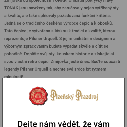
Zmijovka od společnosti TONAK! Unikátní pokrývky hlavy
TONAK jsou navrženy tak, aby zaručovaly nejen vytříbený styl
a kvalitu, ale také splňovaly požadovaná funkční kritéria.
Jedná se o tradičního českého výrobce čepic a klobouků.
Tato čepice je vytvořena s láskou k tradici a kvalitě, kterou
reprezentuje Pilsner Urquell. S jejím unikátním designem a
výborným zpracováním budete vypadat skvěle a cítit se
pohodlně. Doplňte svůj styl kouskem historie a získejte si
svou vlastní retro čepici Zmijovka ještě dnes. Buďte součástí
legendy Pilsner Urquell a nechte své srdce bít rytmem
minulosti!
Parametry
Mohlo by se vám líbit
Dejte nám vědět, že vám