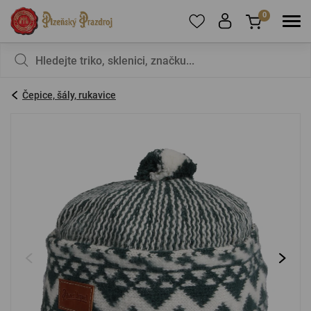
0
Pro přidání produktů do Oblíbených se prosím
Nic v košíku nemáte, není to škoda?
registrujte
.
Čepice, šály, rukavice
E-mail:
*
Heslo:
*
PŘIHLÁSIT SE
Zapomenuté heslo
Nová registrace