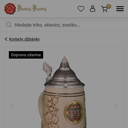
0
Pro přidání produktů do Oblíbených se prosím
Nic v košíku nemáte, není to škoda?
registrujte
.
Korbely, džbánky
E-mail:
*
Doprava zdarma
Heslo:
*
PŘIHLÁSIT SE
Zapomenuté heslo
Nová registrace