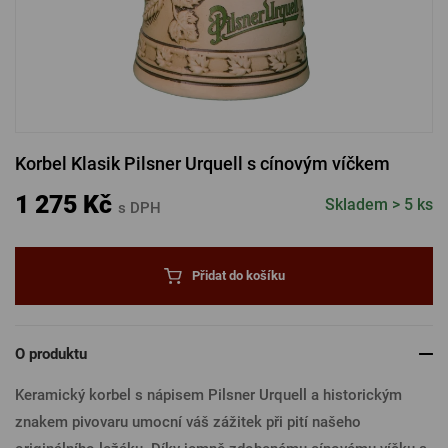
PŘIHLÁSIT PŘES FACEBOOK
PŘIHLÁSIT PŘES GOOGLE
Korbel Klasik Pilsner Urquell s cínovým víčkem
PŘIHLÁSIT PŘES APPLE
1 275 Kč
Skladem > 5 ks
s DPH
PŘIHLÁSIT PŘES SEZNAM
Přidat do košíku
O produktu
Keramický korbel s nápisem Pilsner Urquell a historickým
znakem pivovaru umocní váš zážitek při pití našeho