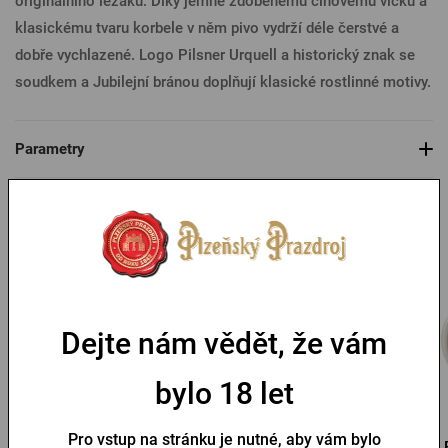
originálního ležáku. Díky jemně zdobenému cínovému víčku a
klasickému tvaru korbele v něm pivo vydrží déle čerstvé a
dobře vychlazené. Logo Pilsner Urquell a historický znak se
soudkem a Jubilejní bránou doplňují klasické rostlinné motivy.
Parametry
Mohlo by se vám líbit
Dejte nám vědět, že vám
bylo 18 let
Pro vstup na stránku je nutné, aby vám bylo
Growler Pilsner Urquell 1l
Growler Pilsner Urquell 2l