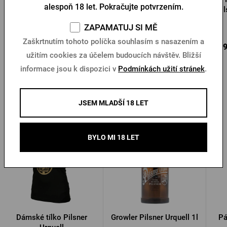
alespoň 18 let. Pokračujte potvrzením.
Pi
Skladem > 5 ks
Skladem > 10 ks
ZAPAMATUJ SI MĚ
Zaškrtnutím tohoto políčka souhlasím s nasazením a
385 Kč
585 Kč
499
Koupit
Koupit
užitím cookies za účelem budoucích návštěv. Bližší
informace jsou k dispozici v
Podmínkách užití stránek
.
Další produkty od Pilsner Urquell
JSEM MLADŠÍ 18 LET
BYLO MI 18 LET
Dámské tílko Pilsner
Growler Pilsner Urquell 1l
Pá