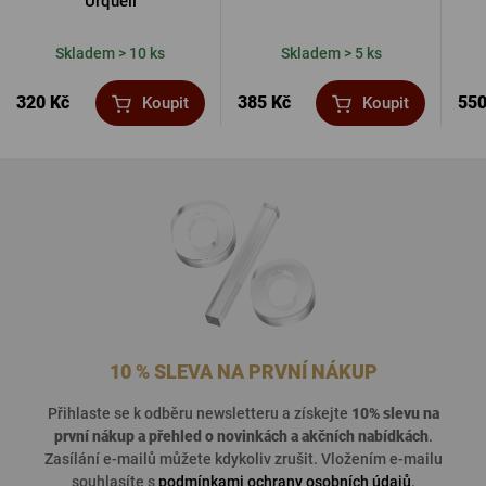
Urquell
Skladem > 10 ks
Skladem > 5 ks
320 Kč
385 Kč
550
Koupit
Koupit
10 % SLEVA NA PRVNÍ NÁKUP
Přihlaste se k odběru newsletteru a získejte
10% slevu na
první nákup a přehled o
novinkách a akčních nabídkách
.
Zasílání e-mailů můžete kdykoliv zrušit. Vložením e-mailu
souhlasíte s
podmínkami ochrany osobních údajů
.