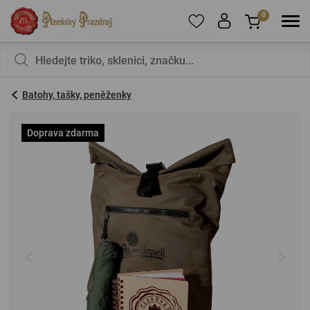
0
Pro přidání produktů do Oblíbených se prosím
Nic v košíku nemáte, není to škoda?
registrujte
.
Batohy, tašky, peněženky
E-mail:
*
Doprava zdarma
Heslo:
*
PŘIHLÁSIT SE
Zapomenuté heslo
Nová registrace