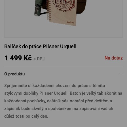
PŘIHLÁSIT PŘES FACEBOOK
PŘIHLÁSIT PŘES GOOGLE
Balíček do práce Pilsner Urquell
PŘIHLÁSIT PŘES APPLE
1 499 Kč
Na dotaz
s DPH
O produktu
PŘIHLÁSIT PŘES SEZNAM
Zpříjemněte si každodenní chození do práce s těmito
stylovými doplňky Pilsner Urquell. Batoh je velký tak akorát na
každodenní pochůzky, deštník vás ochrání před deštěm a
zápisník bude skvělým společníkem na zapisování vašich
důležitostí po celý den.