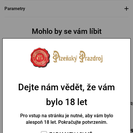
Parametry
Mohlo by se vám líbit
Dejte nám vědět, že vám
Termotaška Pilsner
Taška na láhve Pilsner
bylo 18 let
Urquell
Urquell
Urq
Pro vstup na stránku je nutné, aby vám bylo
Skladem > 10 ks
Skladem > 10 ks
alespoň 18 let. Pokračujte potvrzením.
299 Kč
150 Kč
249
Koupit
Koupit