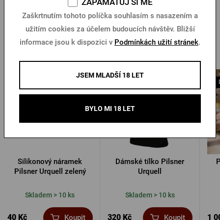
ZAPAMATUJ SI MĚ
Zaškrtnutím tohoto políčka souhlasím s nasazením a
užitím cookies za účelem budoucích návštěv. Bližší
informace jsou k dispozici v
Podmínkách užití stránek
.
Další produkty od Pilsner Urquell
JSEM MLADŠÍ 18 LET
BYLO MI 18 LET
Silikonový náramek
Dámské tílko Pilsner
P
Pilsner Urquell zelený
Urquell
Skladem > 10 ks
Skladem > 10 ks
40 Kč
320 Kč
1 0
Koupit
Koupit