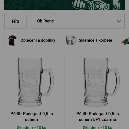
PŘIHLÁSIT PŘES FACEBOOK
Oblíbené
Filtr
PŘIHLÁSIT PŘES GOOGLE
Oblečení a doplňky
Sklenice a korbele
PŘIHLÁSIT PŘES APPLE
PŘIHLÁSIT PŘES SEZNAM
Půllitr Radegast 0,5l s
Půllitr Radegast 0,5l s
uchem
uchem 5+1 zdarma
Skladem > 10 ks
Skladem > 10 ks