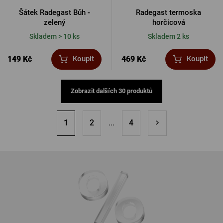
Šátek Radegast Bůh -
Radegast termoska
zelený
horčicová
Skladem > 10 ks
Skladem 2 ks
149 Kč
469 Kč
Koupit
Koupit
Zobrazit dalších 30 produktů
1
2
...
4