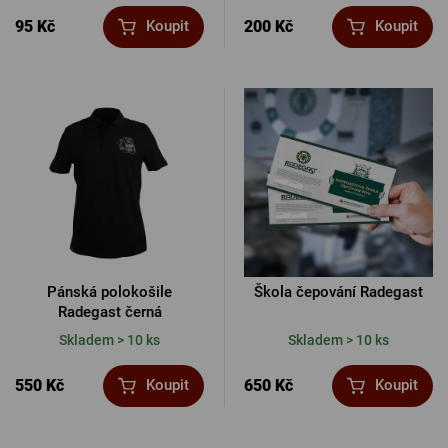
95 Kč
200 Kč
Koupit
Koupit
Pánská polokošile
Škola čepování Radegast
Radegast černá
Skladem > 10 ks
Skladem > 10 ks
550 Kč
650 Kč
Koupit
Koupit