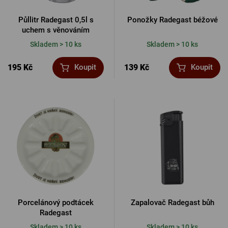
Půllitr Radegast 0,5l s
Ponožky Radegast béžové
uchem s věnováním
Skladem > 10 ks
Skladem > 10 ks
195 Kč
139 Kč
Koupit
Koupit
Porcelánový podtácek
Zapalovač Radegast bůh
Radegast
Skladem > 10 ks
Skladem > 10 ks