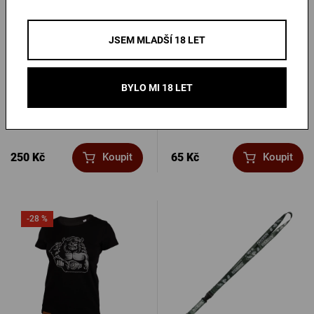
JSEM MLADŠÍ 18 LET
BYLO MI 18 LET
Sklenice 0,3l Radegast 5+1
Dřevěný podtácek Radegast
zdarma
Bůh
Skladem > 10 ks
Skladem > 10 ks
250 Kč
65 Kč
Koupit
Koupit
-28 %