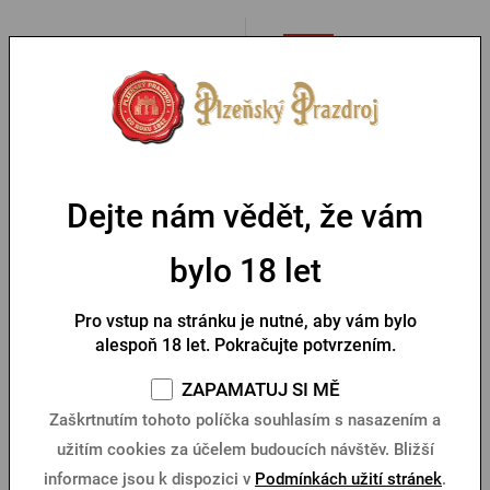
-25 %
Dejte nám vědět, že vám
Propiska Radegast zelená
Unisex triko Radegast
bylo 18 let
Channel
zelené
Skladem > 10 ks
Skladem > 10 ks
Pro vstup na stránku je nutné, aby vám bylo
299 Kč
25 Kč
Koupit
Koupit
alespoň 18 let. Pokračujte potvrzením.
399 Kč
ZAPAMATUJ SI MĚ
Zaškrtnutím tohoto políčka souhlasím s nasazením a
užitím cookies za účelem budoucích návštěv. Bližší
informace jsou k dispozici v
Podmínkách užití stránek
.