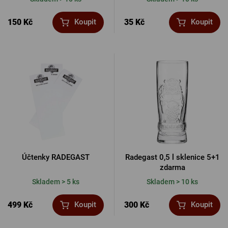
150 Kč
35 Kč
Koupit
Koupit
Účtenky RADEGAST
Radegast 0,5 l sklenice 5+1
zdarma
Skladem > 5 ks
Skladem > 10 ks
499 Kč
300 Kč
Koupit
Koupit