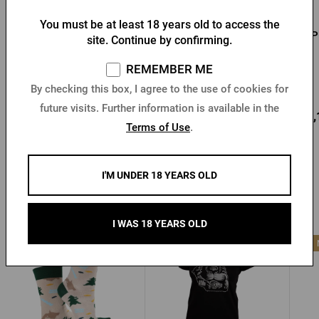
You must be at least 18 years old to access the
Men's T-shirt Pilsner
Men's T-shirt PU logo
P
site. Continue by confirming.
Urquell - Seal
with seal black
REMEMBER ME
In stock > 10 pcs
In stock > 10 pcs
By checking this box, I agree to the use of cookies for
future visits. Further information is available in the
12,77 €
18,73 €
22,
Buy
Buy
Terms of Use
.
I'M UNDER 18 YEARS OLD
Other products from Radegast
I WAS 18 YEARS OLD
-28 %