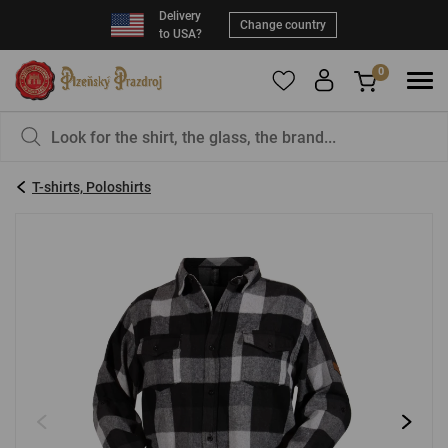
Delivery
Change country
to USA?
0
To add products to your Favorites, please
You have nothing in your basket, isn't that a
register
.
pity?
T-shirts, Poloshirts
E-mail:
*
Password:
*
LOG IN
Forgotten password
New registration