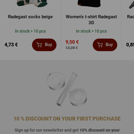
Radegast socks beige
Women's t-shirt Radegast
Rad
3D
In stock > 10 pcs
In stock > 10 pcs
9,50 €
4,73 €
0,8
Buy
Buy
13,28 €
10 % DISCOUNT ON YOUR FIRST PURCHASE
Sign up for our newsletter and get
10% discount on your