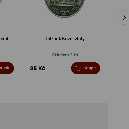
 sud
Odznak Kozel zlatý
Skladem 2 ks
85 Kč
35 K
oupit
Koupit