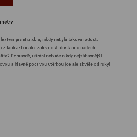
Trička a polokošile
Sklenice s věnováním či jménem
Dárkové poukazy na prohlídky pivovarů
Pivní sklo
ÁSIT PŘES FACEBOOK
metry
 leštění pivního skla, nikdy nebyla taková radost.
ÁSIT PŘES GOOGLE
 i zdánlivě banální záležitosti dostanou nádech
íte? Popravdě, utírání nebude nikdy nejzábavnější
lovou a hlavně poctivou utěrkou jde ale skvěle od ruky!
SIT PŘES APPLE
ÁSIT PŘES SEZNAM