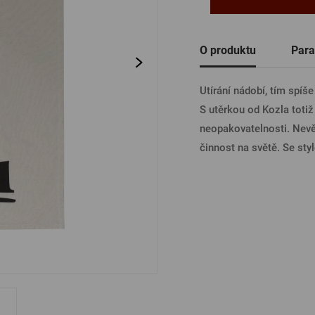
Ostatní
PŘIHL
O produktu
Para
Utírání nádobí, tím spíše
PŘIHL
S utěrkou od Kozla totiž
neopakovatelnosti. Nevěř
činnost na světě. Se sty
PŘIHLÁ
PŘIHL