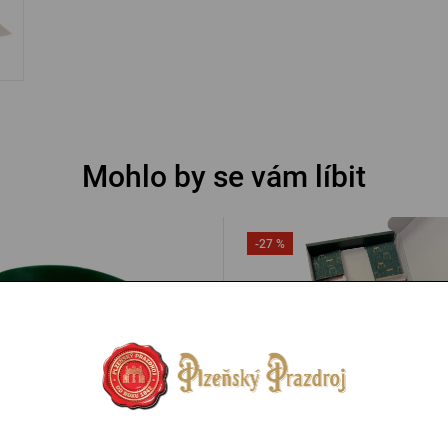
Mohlo by se vám líbit
-27 %