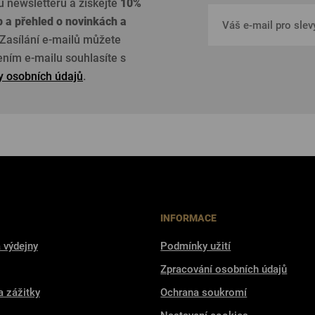
u newsletteru a získejte
10%
p a přehled o
novinkách a
Zasílání e-mailů můžete
žením e-mailu souhlasíte s
 osobních údajů
.
INFORMACE
 výdejny
Podmínky užití
Zpracování osobních údajů
a zážitky
Ochrana soukromí