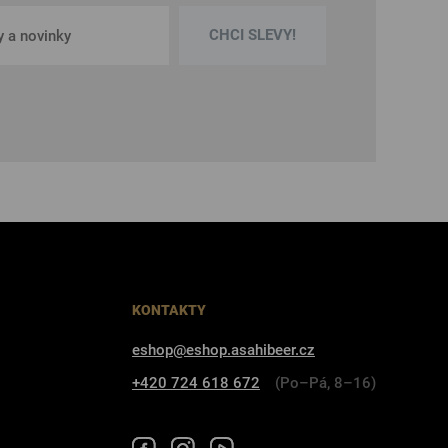
CHCI SLEVY!
KONTAKTY
eshop@eshop.asahibeer.cz
+420 724 618 672
(Po–Pá, 8–16)