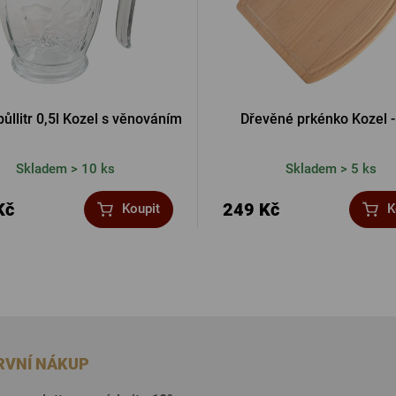
ůllitr 0,5l Kozel s věnováním
Dřevěné prkénko Kozel -
Skladem > 10 ks
Skladem > 5 ks
Kč
249 Kč
Koupit
K
PRVNÍ NÁKUP