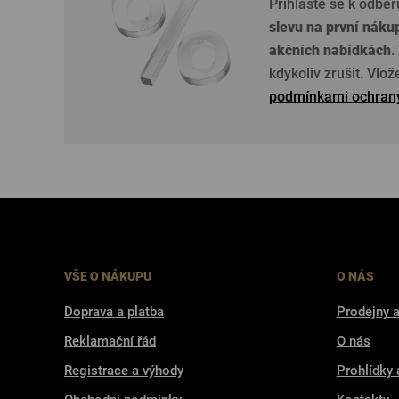
Přihlaste se k odběr
slevu na první náku
akčních nabídkách
.
kdykoliv zrušit. Vlo
podmínkami ochrany
VŠE O NÁKUPU
O NÁS
Doprava a platba
Prodejny a
Reklamační řád
O nás
Registrace a výhody
Prohlídky 