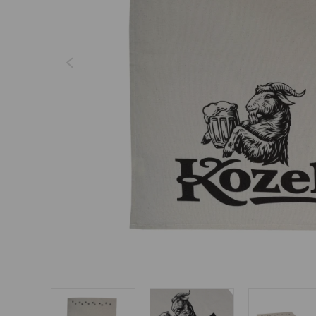
Šperky
Boxerky
Sluneční brýle
Ostatní
Ostatní