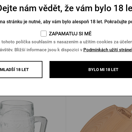
Dejte nám vědět, že vám bylo 18 le
nový náramek Pilsner Urquell
Kšandy Pilsner Urquell v d
zelený
krabičce
 na stránku je nutné, aby vám bylo alespoň 18 let. Pokračujte p
Skladem > 10 ks
Skladem > 10 ks
ZAPAMATUJ SI MĚ
619 Kč
č
Koupit
K
 tohoto políčka souhlasím s nasazením a užitím cookies za účel
849 Kč
ávštěv. Bližší informace jsou k dispozici v
Podmínkách užití stráne
MLADŠÍ 18 LET
BYLO MI 18 LET
Další produkty od Kozla