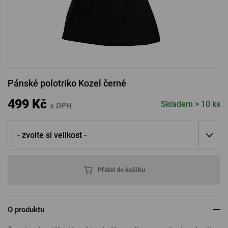
PŘIHLÁSIT PŘES FACEBOOK
PŘIHLÁSIT PŘES GOOGLE
Pánské polotriko Kozel černé
PŘIHLÁSIT PŘES APPLE
499 Kč
Skladem > 10 ks
s DPH
- zvolte si velikost -
PŘIHLÁSIT PŘES SEZNAM
Přidat do košíku
O produktu