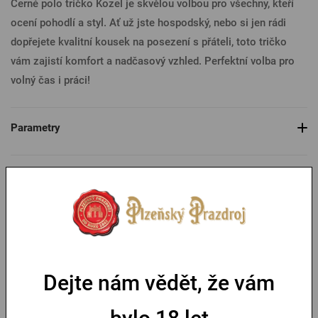
Černé polo tričko Kozel je skvělou volbou pro všechny, kteří
ocení pohodlí a styl. Ať už jste hospodský, nebo si jen rádi
dopřejete kvalitní kousek na posezení s přáteli, toto tričko
vám zajistí komfort a nadčasový vzhled. Perfektní volba pro
volný čas i práci!
Parametry
Tabulka velikostí
Mohlo by se vám líbit
Doprava zdarma
Dejte nám vědět, že vám