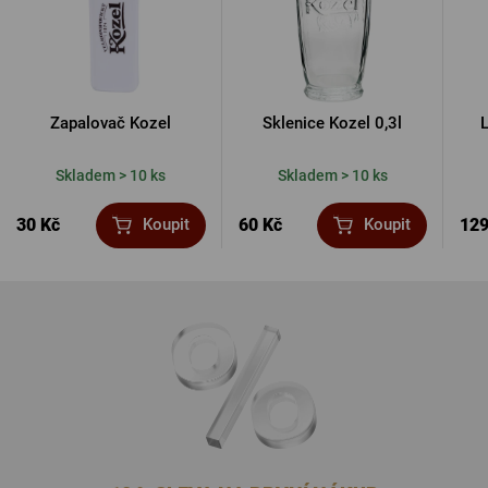
Zapalovač Kozel
Sklenice Kozel 0,3l
Skladem > 10 ks
Skladem > 10 ks
30 Kč
60 Kč
129
Koupit
Koupit