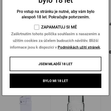
bylo 18 let
Pro vstup na stránku je nutné, aby vám bylo
alespoň 18 let. Pokračujte potvrzením.
Kožená zástěra Kozel
Pánské triko Pilsner
Pá
ZAPAMATUJ SI MĚ
Urquell béžová pečeť
Zaškrtnutím tohoto políčka souhlasím s nasazením a
užitím cookies za účelem budoucích návštěv. Bližší
Skladem 5 ks
Skladem > 10 ks
informace jsou k dispozici v
Podmínkách užití stránek
.
3 300 Kč
375 Kč
550
Koupit
Koupit
JSEM MLADŠÍ 18 LET
BYLO MI 18 LET
Další produkty od Kozla