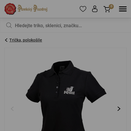
0
Pro přidání produktů do Oblíbených se prosím
Nic v košíku nemáte, není to škoda?
registrujte
.
Trička, polokošile
E-mail:
*
Heslo:
*
PŘIHLÁSIT SE
Zapomenuté heslo
Nová registrace