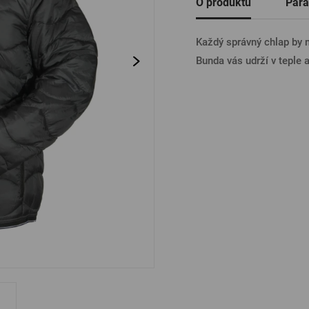
O produktu
Para
Ostatní
PŘIHL
Každý správný chlap by 
Bunda vás udrží v teple 
PŘIHL
PŘIHLÁ
PŘIHL