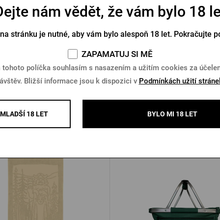
Dejte nám vědět, že vám bylo 18 le
ká bunda Radegast černá
Pánská bunda bomber Pilsner
černá
 na stránku je nutné, aby vám bylo alespoň 18 let. Pokračujte p
Skladem > 5 ks
Skladem > 10 ks
ZAPAMATUJ SI MĚ
9 Kč
 tohoto políčka souhlasím s nasazením a užitím cookies za účel
1 999 Kč
Koupit
K
Kč
ávštěv. Bližší informace jsou k dispozici v
Podmínkách užití stráne
MLADŠÍ 18 LET
BYLO MI 18 LET
Další produkty od Radegast