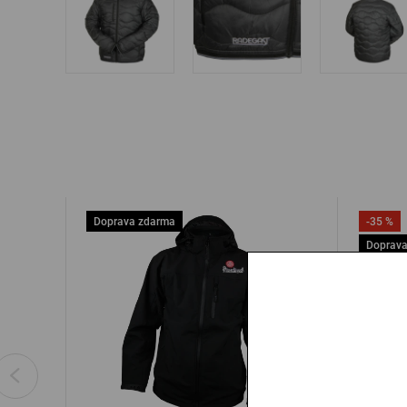
Doprava zdarma
-35 %
Doprava