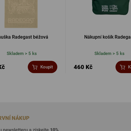
uška Radegast béžová
Nákupní košík Radega
Skladem > 5 ks
Skladem > 5 ks
Kč
460 Kč
Koupit
K
PRVNÍ NÁKUP
u newsletteru a získejte
10%