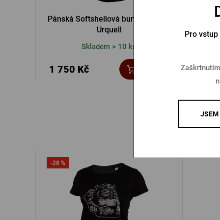
Pánská Softshellová bunda Pilsner
Páns
Urquell
Pro vstup
Skladem > 10 ks
1 14
Zaškrtnutím
1 750 Kč
Koupit
1 770 
n
JSEM 
-28 %