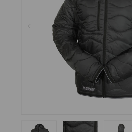
Šperky
Boxerky
Sluneční brýle
Ostatní
Ostatní