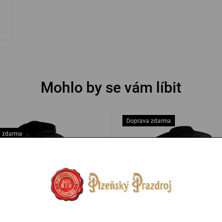
Mohlo by se vám líbit
Doprava zdarma
 zdarma