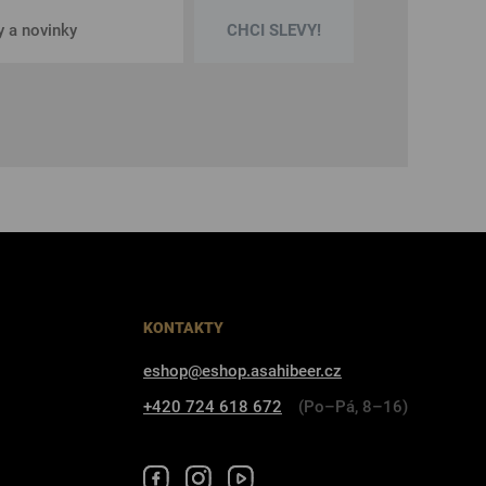
CHCI SLEVY!
KONTAKTY
eshop@eshop.asahibeer.cz
+420 724 618 672
(Po–Pá, 8–16)