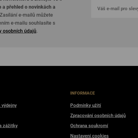
p a přehled o
novinkách a
Zasílání e-mailů můžete
žením e-mailu souhlasíte s
 osobních údajů
.
INFORMACE
 výdejny
Podmínky užití
Zpracování osobních údajů
a zážitky
Ochrana soukromí
Nastavení cookies