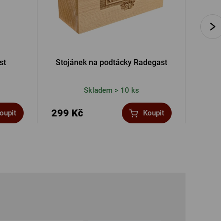
st
Stojánek na podtácky Radegast
Kovo
Skladem > 10 ks
299 Kč
95 K
oupit
Koupit