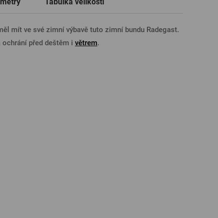
metry
Tabulka velikostí
Trička a polokošile
Sklenice s věnováním či jménem
Dárkové poukazy na prohlídky pivovarů
Pivní sklo
ÁSIT PŘES FACEBOOK
měl mít ve své zimní výbavě tuto zimní bundu Radegast.
a ochrání před deštěm i
větrem
.
ÁSIT PŘES GOOGLE
SIT PŘES APPLE
ÁSIT PŘES SEZNAM