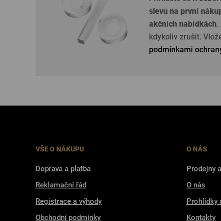
slevu na první náku
akčních nabídkách
.
kdykoliv zrušit. Vlo
podmínkami ochrany
VŠE O NÁKUPU
O NÁS
Doprava a platba
Prodejny a
Reklamační řád
O nás
Registrace a výhody
Prohlídky 
Obchodní podmínky
Kontakty