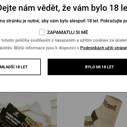
Dejte nám vědět, že vám bylo 18 le
 na klíček s otvírákem Pilsner
Igelitová taška Koze
Urquell
 na stránku je nutné, aby vám bylo alespoň 18 let. Pokračujte p
Skladem > 10 ks
Skladem > 10 ks
ZAPAMATUJ SI MĚ
č
5 Kč
Koupit
K
 tohoto políčka souhlasím s nasazením a užitím cookies za účel
ávštěv. Bližší informace jsou k dispozici v
Podmínkách užití stráne
MLADŠÍ 18 LET
BYLO MI 18 LET
Další produkty od Kozla