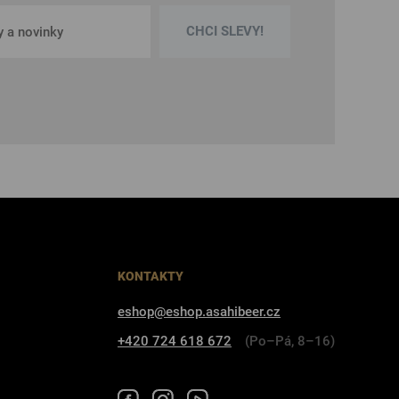
CHCI SLEVY!
KONTAKTY
eshop@eshop.asahibeer.cz
+420 724 618 672
(Po–Pá, 8–16)