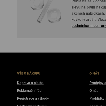
Přihlaste se k odběr
slevu na první náku
akčních nabídkách
.
kdykoliv zrušit. Vlo
podmínkami ochrany
VŠE O NÁKUPU
O NÁS
Doprava a platba
Prodejny a
Reklamační řád
O nás
Registrace a výhody
Prohlídky 