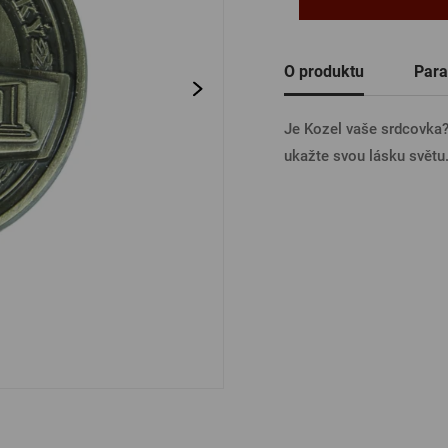
Ostatní
PŘIHL
O produktu
Para
Je Kozel vaše srdcovka? 
PŘIHL
ukažte svou lásku světu
PŘIHLÁ
PŘIHL