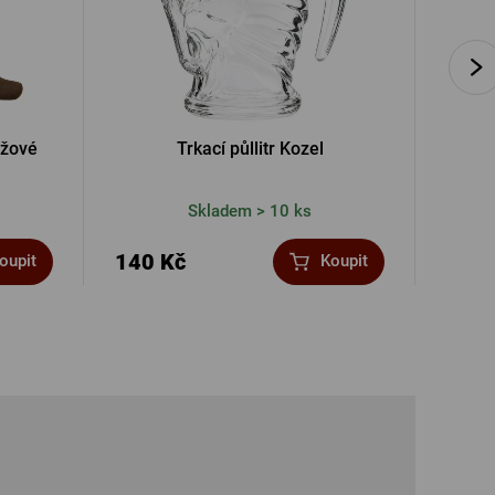
éžové
Trkací půllitr Kozel
Pán
Skladem > 10 ks
140 Kč
499 
oupit
Koupit