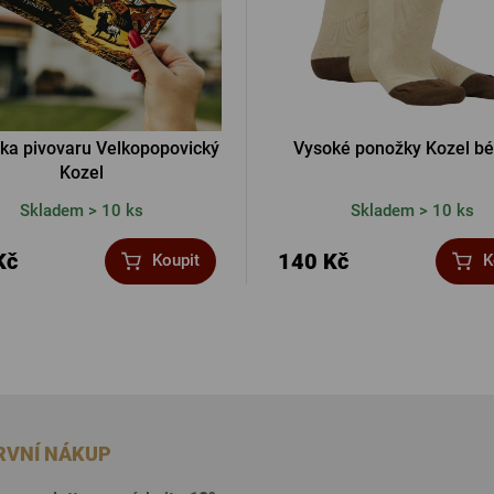
dka pivovaru Velkopopovický
Vysoké ponožky Kozel b
Kozel
Skladem > 10 ks
Skladem > 10 ks
Kč
140 Kč
Koupit
K
PRVNÍ NÁKUP