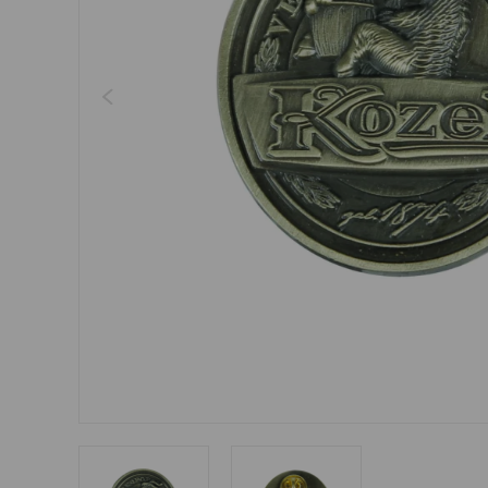
Šperky
Boxerky
Sluneční brýle
Ostatní
Ostatní