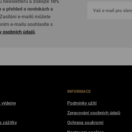
u newsletteru a získejte
10%
p a přehled o
novinkách a
Zasílání e-mailů můžete
žením e-mailu souhlasíte s
 osobních údajů
.
INFORMACE
 výdejny
Podmínky užití
Zpracování osobních údajů
a zážitky
Ochrana soukromí