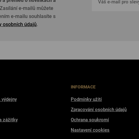
p a přehled o
novinkách a
Zasílání e-mailů můžete
žením e-mailu souhlasíte s
 osobních údajů
.
INFORMACE
 výdejny
Podmínky užití
Zpracování osobních údajů
a zážitky
Ochrana soukromí
Nastavení cookies