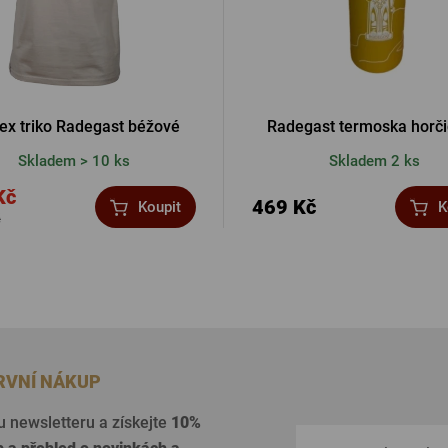
ex triko Radegast béžové
Radegast termoska horč
Skladem > 10 ks
Skladem 2 ks
Kč
469 Kč
Koupit
K
č
PRVNÍ NÁKUP
u newsletteru a získejte
10%