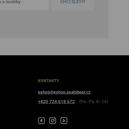
CHCI SLEVY!
KONTAKTY
eshop@eshop.asahibeer.cz
+420 724 618 672
(Po–Pá, 8–16)