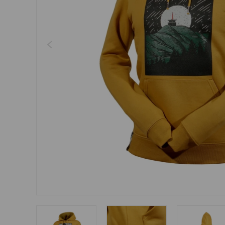
Šperky
Boxerky
Sluneční brýle
Ostatní
Ostatní