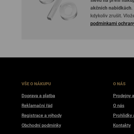
slevu na první náku
akčních nabídkách
.
kdykoliv zrušit. Vlo
podmínkami ochrany
VŠE O NÁKUPU
O NÁS
Doprava a platba
Prodejny a
Reklamační řád
O nás
Registrace a výhody
Prohlídky 
Obchodní podmínky
Kontakty