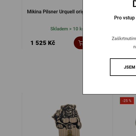
Mikina Pilsner Urquell originál zelená
Fleec
Pro vstup
Skladem > 10 ks
Zaškrtnutím
1 525 Kč
1 09
Koupit
n
JSEM 
-25 %