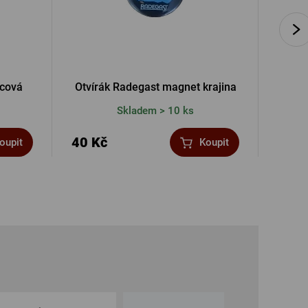
icová
Otvírák Radegast magnet krajina
P
Skladem > 10 ks
40 Kč
139 
oupit
Koupit