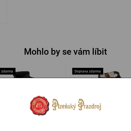
Mohlo by se vám líbit
 zdarma
Doprava zdarma