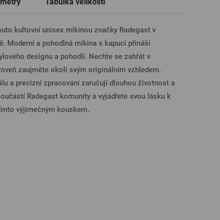
metry
Tabulka velikostí
Trička a polokošile
Sklenice s věnováním či jménem
Dárkové poukazy na prohlídky pivovarů
Pivní sklo
ÁSIT PŘES FACEBOOK
touto kultovní unisex mikinou značky Radegast v
ě. Moderní a pohodlná mikina s kapucí přináší
lového designu a pohodlí. Nechte se zahřát v
ÁSIT PŘES GOOGLE
roveň zaujměte okolí svým originálním vzhledem.
iálu a precizní zpracování zaručují dlouhou životnost a
součástí Radegast komunity a vyjádřete svou lásku k
SIT PŘES APPLE
tímto výjimečným kouskem.
ÁSIT PŘES SEZNAM