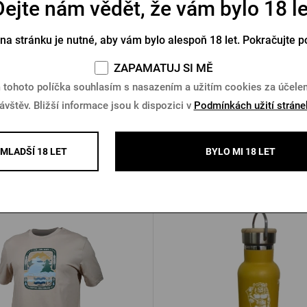
Dejte nám vědět, že vám bylo 18 le
ová mikina Pilsner Urquell
Mikina Pilsner Urquell origin
 na stránku je nutné, aby vám bylo alespoň 18 let. Pokračujte p
Skladem > 10 ks
Skladem > 10 ks
ZAPAMATUJ SI MĚ
 tohoto políčka souhlasím s nasazením a užitím cookies za účel
9 Kč
1 525 Kč
Koupit
K
ávštěv. Bližší informace jsou k dispozici v
Podmínkách užití stráne
MLADŠÍ 18 LET
BYLO MI 18 LET
Další produkty od Radegast