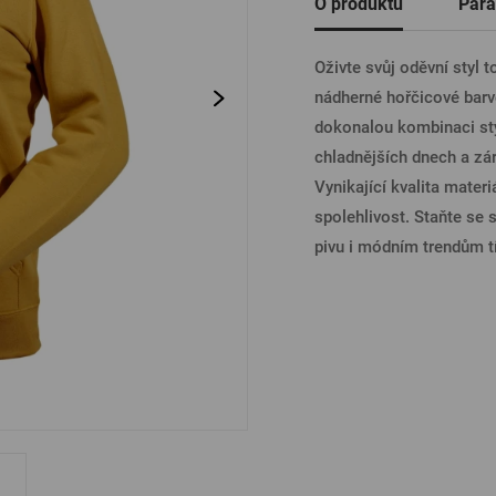
O produktu
Para
Ostatní
PŘIHL
Oživte svůj oděvní styl 
nádherné hořčicové barv
dokonalou kombinaci sty
PŘIHL
chladnějších dnech a zá
Vynikající kvalita mater
spolehlivost. Staňte se 
PŘIHLÁ
pivu i módním trendům 
PŘIHL