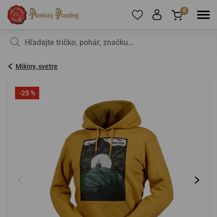
0
Ak chcete pridať produkty do obľúbených,
V košíku nemáte nič, nie je to škoda?
zaregistrujte
sa
.
Mikiny, svetre
E-mail:
*
-25 %
Heslo:
*
PRIHLÁSIŤ SA
Zabudnuté heslo
Nová registrácia