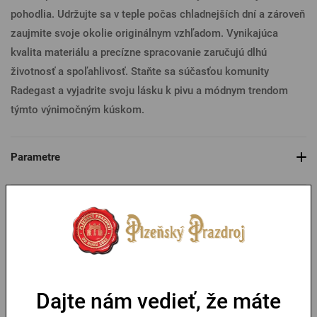
pohodlia. Udržujte sa v teple počas chladnejších dní a zároveň
zaujmite svoje okolie originálnym vzhľadom. Vynikajúca
kvalita materiálu a precízne spracovanie zaručujú dlhú
životnosť a spoľahlivosť. Staňte sa súčasťou komunity
Radegast a vyjadrite svoju lásku k pivu a módnym trendom
týmto výnimočným kúskom.
Parametre
Tabuľka veľkostí
Mohlo by sa vám páčiť
Dajte nám vedieť, že máte