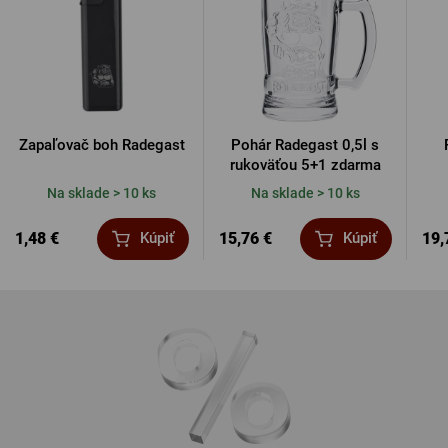
Zapaľovač boh Radegast
Pohár Radegast 0,5l s
rukoväťou 5+1 zdarma
Na sklade > 10 ks
Na sklade > 10 ks
1,48 €
15,76 €
19,
Kúpiť
Kúpiť