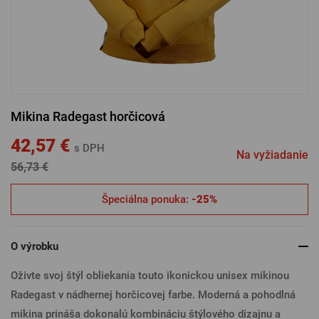
PRIHLÁSENIE CEZ FACEBOOK
PRIHLÁSENIE CEZ GOOGLE
Mikina Radegast horčicová
PRIHLÁSENIE CEZ APPLE
42,57 €
s DPH
Na vyžiadanie
56,73 €
PRIHLÁSENIE CEZ SEZNAM
Špeciálna ponuka:
-25%
O výrobku
Oživte svoj štýl obliekania touto ikonickou unisex mikinou
Radegast v nádhernej horčicovej farbe. Moderná a pohodlná
mikina prináša dokonalú kombináciu štýlového dizajnu a