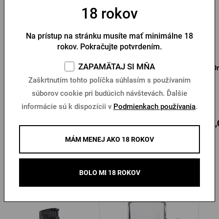
18 rokov
Na prístup na stránku musíte mať minimálne 18
rokov. Pokračujte potvrdením.
ZAPAMÄTAJ SI MŇA
Pilsner Urquell originál
Flísová mikina Pilsner
Or
zelená mikina s
Urquell
Zaškrtnutím tohto políčka súhlasím s používaním
kapucňou
súborov cookie pri budúcich návštevách. Ďalšie
Na sklade > 10 ks
Na sklade > 10 ks
informácie sú k dispozícii v
Podmienkach používania
.
64,08 €
46,19 €
64,
Kúpiť
Kúpiť
MÁM MENEJ AKO 18 ROKOV
BOLO MI 18 ROKOV
Ďalšie produkty od Radegastu