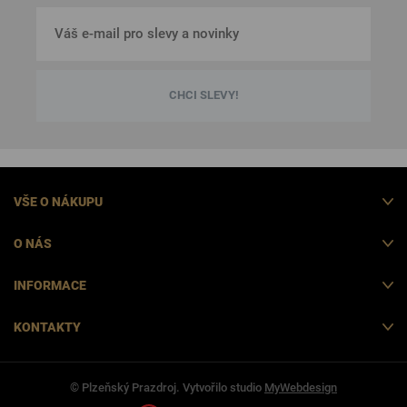
CHCI SLEVY!
VŠE O NÁKUPU
O NÁS
INFORMACE
KONTAKTY
© Plzeňský Prazdroj. Vytvořilo studio
MyWebdesign