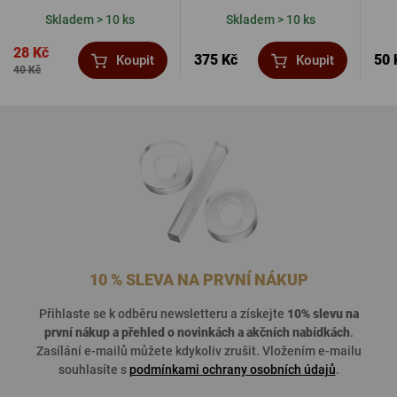
Skladem > 10 ks
Skladem > 10 ks
28 Kč
375 Kč
50 
Koupit
Koupit
40 Kč
10 % SLEVA NA PRVNÍ NÁKUP
Přihlaste se k odběru newsletteru a získejte
10% slevu na
první nákup a přehled o
novinkách a akčních nabídkách
.
Zasílání e-mailů můžete kdykoliv zrušit. Vložením e-mailu
souhlasíte s
podmínkami ochrany osobních údajů
.