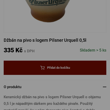
PŘIHLÁSIT PŘES FACEBOOK
PŘIHLÁSIT PŘES GOOGLE
Džbán na pivo s logem Pilsner Urquell 0,5l
PŘIHLÁSIT PŘES APPLE
335 Kč
Skladem > 5 ks
s DPH
PŘIHLÁSIT PŘES SEZNAM
Přidat do košíku
O produktu
Keramický džbán na pivo s logem Pilsner Urquell o objemu
0,5 l je nápaditým dárkem pro každého pivaře. Použitý