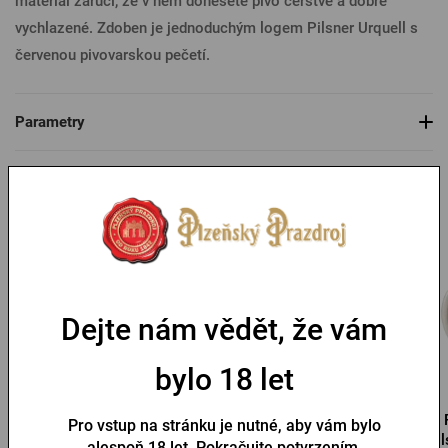
materiál zaručí, že v něm donesete pivo čerstvé a dobře
vychlazené. Zdoben je jednoduchým logem Pilsner Urquell s
červenou pivovarskou pečetí.
Parametry
Mohlo by se vám líbit
Dejte nám vědět, že vám
bylo 18 let
Growler Pilsner Urquell 1l
Growler Pilsner Urquell 2l
Pro vstup na stránku je nutné, aby vám bylo
Pi
alespoň 18 let. Pokračujte potvrzením.