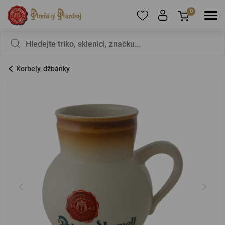
0
Pro přidání produktů do Oblíbených se prosím
Nic v košíku nemáte, není to škoda?
registrujte
.
Korbely, džbánky
E-mail:
*
Heslo:
*
PŘIHLÁSIT SE
Zapomenuté heslo
Nová registrace