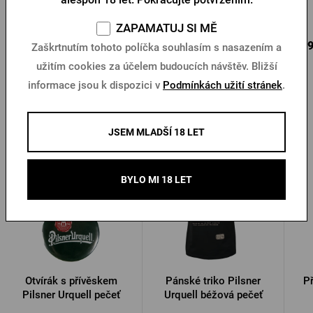
Skladem > 10 ks
Skladem > 10 ks
ZAPAMATUJ SI MĚ
385 Kč
585 Kč
499
Koupit
Koupit
Zaškrtnutím tohoto políčka souhlasím s nasazením a
užitím cookies za účelem budoucích návštěv. Bližší
informace jsou k dispozici v
Podmínkách užití stránek
.
Další produkty od Pilsner Urquell
JSEM MLADŠÍ 18 LET
-30 %
BYLO MI 18 LET
Otvírák s přívěskem
Pánské triko Pilsner
Př
Pilsner Urquell pečeť
Urquell béžová pečeť