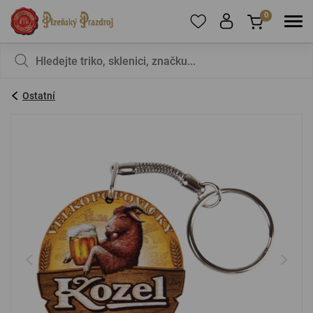
0
Pro přidání produktů do Oblíbených se prosím
Nic v košíku nemáte, není to škoda?
registrujte
.
Ostatní
E-mail:
*
Heslo:
*
PŘIHLÁSIT SE
Zapomenuté heslo
Nová registrace