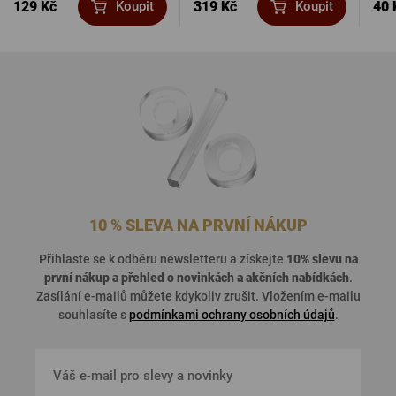
129 Kč
319 Kč
40 
Koupit
Koupit
10 % SLEVA NA PRVNÍ NÁKUP
Přihlaste se k odběru newsletteru a získejte
10% slevu na
první nákup a přehled o
novinkách a akčních nabídkách
.
Zasílání e-mailů můžete kdykoliv zrušit. Vložením e-mailu
souhlasíte s
podmínkami ochrany osobních údajů
.