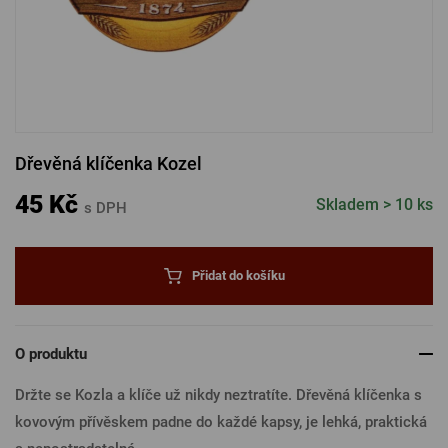
PŘIHLÁSIT PŘES FACEBOOK
PŘIHLÁSIT PŘES GOOGLE
Dřevěná klíčenka Kozel
PŘIHLÁSIT PŘES APPLE
45 Kč
Skladem > 10 ks
s DPH
PŘIHLÁSIT PŘES SEZNAM
Přidat do košíku
O produktu
Držte se Kozla a klíče už nikdy neztratíte. Dřevěná klíčenka s
kovovým přívěskem padne do každé kapsy, je lehká, praktická