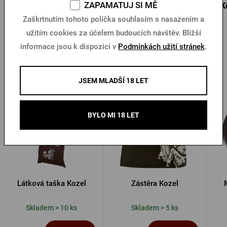
28 Kč
ZAPAMATUJ SI MĚ
25 Kč
5 K
Koupit
Koupit
40 Kč
Zaškrtnutím tohoto políčka souhlasím s nasazením a
užitím cookies za účelem budoucích návštěv. Bližší
informace jsou k dispozici v
Podmínkách užití stránek
.
Další produkty od Kozla
JSEM MLADŠÍ 18 LET
BYLO MI 18 LET
Látková taška Kozel
Zástěra Kozel
Skladem > 10 ks
Skladem > 5 ks