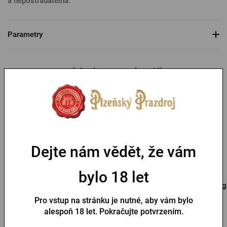
a nepostradatelná.
Parametry
Mohlo by se vám líbit
-30 %
Dejte nám vědět, že vám
bylo 18 let
Otvírák s přívěskem
Přívěsek na klíček s
Ig
Pilsner Urquell pečeť
otvírákem Pilsner Urquell
Pro vstup na stránku je nutné, aby vám bylo
Skladem > 10 ks
Skladem > 10 ks
alespoň 18 let. Pokračujte potvrzením.