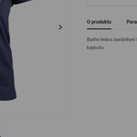
Ostatní
PŘIHL
O produktu
Para
Buďte hrdou zastánkyní 
PŘIHL
kdykoliv.
PŘIHLÁ
PŘIHL