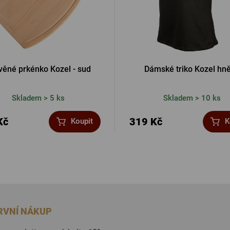
věné prkénko Kozel - sud
Dámské triko Kozel hn
Skladem > 5 ks
Skladem > 10 ks
Kč
319 Kč
Koupit
K
PRVNÍ NÁKUP