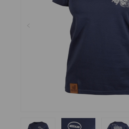
Šperky
Boxerky
Sluneční brýle
Ostatní
Ostatní