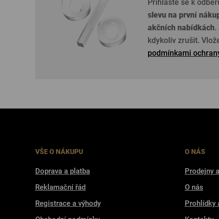
Přihlaste se k odběr
slevu na první náku
akčních nabídkách
.
kdykoliv zrušit. Vlo
podmínkami ochrany
VŠE O NÁKUPU
O NÁS
Doprava a platba
Prodejny a
Reklamační řád
O nás
Registrace a výhody
Prohlídky 