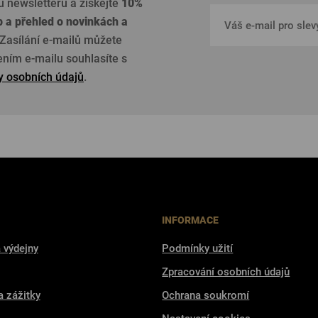
u newsletteru a získejte
10%
p a přehled o
novinkách a
Zasílání e-mailů můžete
žením e-mailu souhlasíte s
 osobních údajů
.
INFORMACE
 výdejny
Podmínky užití
Zpracování osobních údajů
a zážitky
Ochrana soukromí