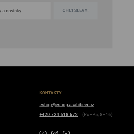
CHCI SLEVY!
KONTAKTY
eshop@eshop.asahibeer.cz
+420 724 618 672
(Po–Pá, 8–16)