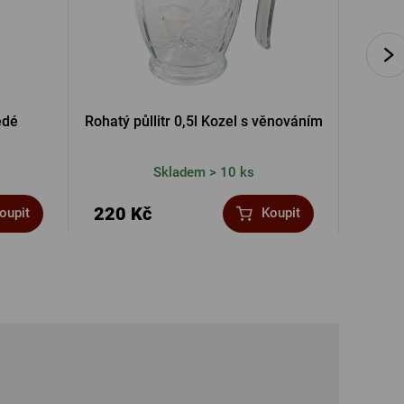
ědé
Rohatý půllitr 0,5l Kozel s věnováním
Skladem > 10 ks
220 Kč
319 
oupit
Koupit