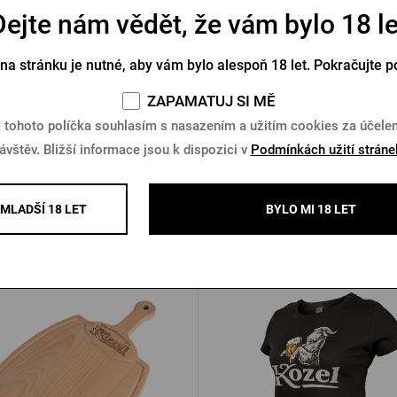
Dejte nám vědět, že vám bylo 18 le
triko PU logo s pečetí černé
Pánská polokošile Pilsner Urq
 na stránku je nutné, aby vám bylo alespoň 18 let. Pokračujte p
Skladem > 10 ks
Skladem > 10 ks
ZAPAMATUJ SI MĚ
Kč
650 Kč
Koupit
K
 tohoto políčka souhlasím s nasazením a užitím cookies za účel
ávštěv. Bližší informace jsou k dispozici v
Podmínkách užití stráne
MLADŠÍ 18 LET
BYLO MI 18 LET
Další produkty od Kozla