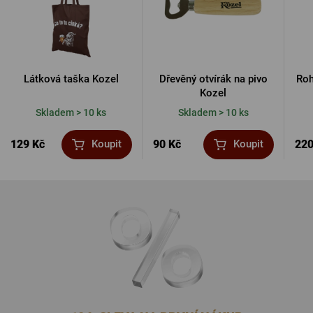
Látková taška Kozel
Dřevěný otvírák na pivo
Roh
Kozel
Skladem > 10 ks
Skladem > 10 ks
129 Kč
90 Kč
220
Koupit
Koupit