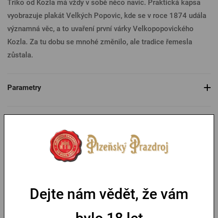
Triko od Kozla má vždy v sobě něco navíc. Praktická kapsa
vyobrazuje plakát Velkých Popovic, kde se v roce 1874 udála
významná věc, a to uvaření první várky Velkopopovického
Kozla. Za tu dobu se mnohé změnilo, ale tradice řemesla
zůstala.
Parametry
Tabulka velikostí
Mohlo by se vám líbit
Dejte nám vědět, že vám