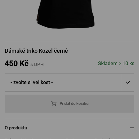
PŘIHLÁSIT PŘES FACEBOOK
PŘIHLÁSIT PŘES GOOGLE
Dámské triko Kozel černé
PŘIHLÁSIT PŘES APPLE
450 Kč
Skladem > 10 ks
s DPH
- zvolte si velikost -
PŘIHLÁSIT PŘES SEZNAM
Přidat do košíku
O produktu