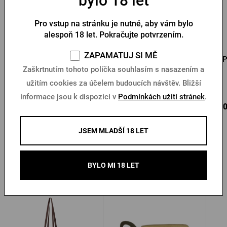
bylo 18 let
Pro vstup na stránku je nutné, aby vám bylo
alespoň 18 let. Pokračujte potvrzením.
Pánské triko Pilsner
Pánské triko PU logo s
ZAPAMATUJ SI MĚ
Urquell béžová pečeť
pečetí černé
P
Zaškrtnutím tohoto políčka souhlasím s nasazením a
užitím cookies za účelem budoucích návštěv. Bližší
Skladem > 10 ks
Skladem > 10 ks
informace jsou k dispozici v
Podmínkách užití stránek
.
375 Kč
550 Kč
650
Koupit
Koupit
JSEM MLADŠÍ 18 LET
BYLO MI 18 LET
Další produkty od Kozla