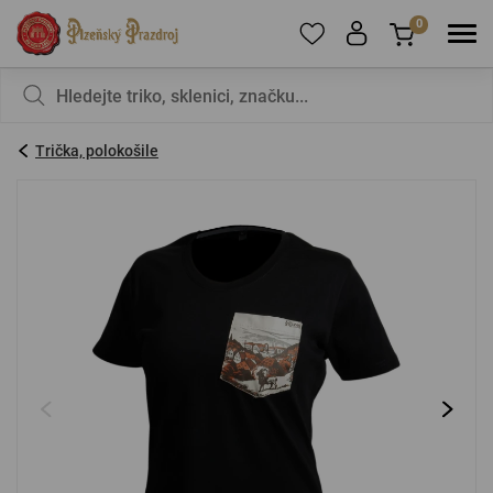
0
Pro přidání produktů do Oblíbených se prosím
Nic v košíku nemáte, není to škoda?
registrujte
.
Trička, polokošile
E-mail:
*
Heslo:
*
PŘIHLÁSIT SE
Zapomenuté heslo
Nová registrace