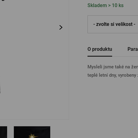
Skladem > 10 ks
Ostatní
PŘIHL
- zvolte si velikost -
PŘIHL
O produktu
Para
Mysleli jsme také na žen
PŘIHLÁ
teplé letní dny, vyroben
PŘIHL