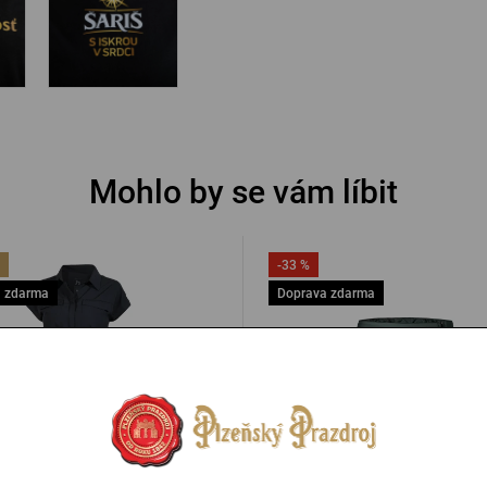
Mohlo by se vám líbit
-33 %
 zdarma
Doprava zdarma