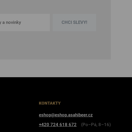
CHCI SLEVY!
KONTAKTY
eshop@eshop.asahibeer.cz
+420 724 618 672
(Po–Pá, 8–16)