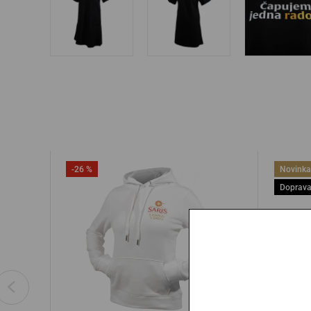
-26 %
Novinka
Doprava