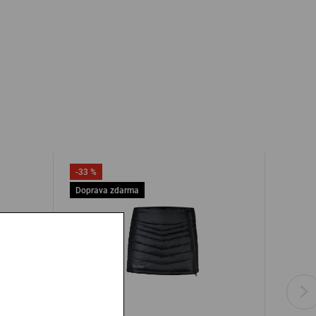
-33 %
Doprava zdarma