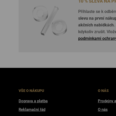
10 % SLEVA NA 
Přihlaste se k odběr
slevu na první náku
akčních nabídkách
.
kdykoliv zrušit. Vlo
podmínkami ochrany
VŠE O NÁKUPU
O NÁS
Doprava a platba
Prodejny a
Reklamační řád
O nás