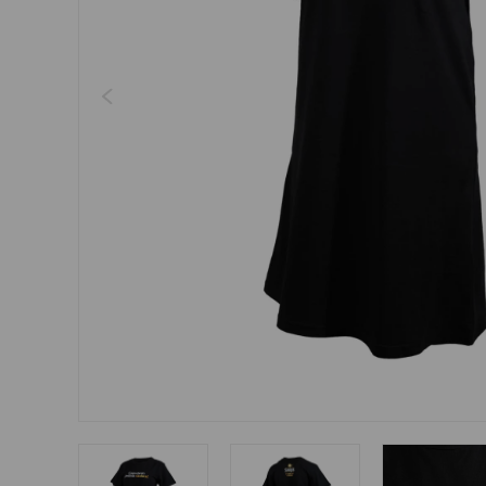
Šperky
Boxerky
Sluneční brýle
Ostatní
Ostatní