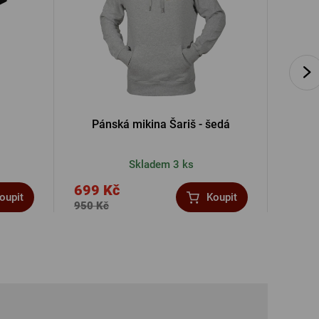
Pánská mikina Šariš - šedá
Dá
Skladem 3 ks
699 Kč
390 
oupit
Koupit
950 Kč