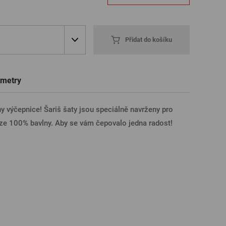
Trička a polokošile
Sklenice s věnováním či jménem
Dárkové poukazy na prohlídky pivovarů
Pivní sklo
ÁSIT PŘES FACEBOOK
Přidat do košíku
ÁSIT PŘES GOOGLE
metry
y výčepnice! Šariš šaty jsou speciálně navrženy pro
SIT PŘES APPLE
y ze 100% bavlny. Aby se vám čepovalo jedna radost!
ÁSIT PŘES SEZNAM