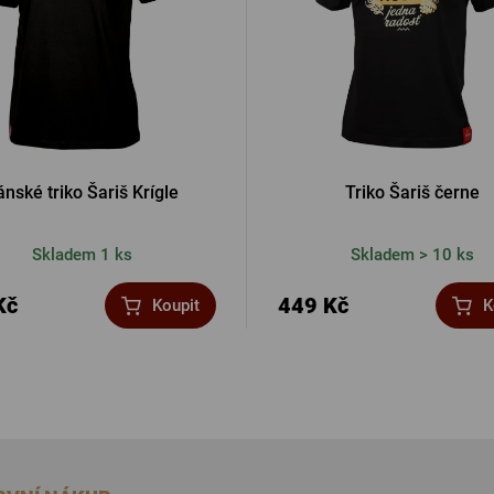
ánské triko Šariš Krígle
Triko Šariš černe
Skladem 1 ks
Skladem > 10 ks
Kč
449 Kč
Koupit
K