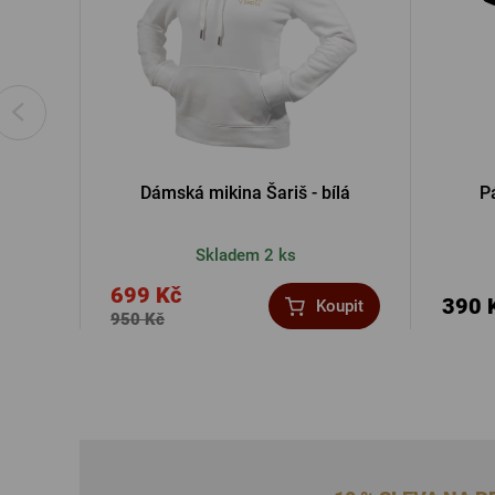
Dámská mikina Šariš - bílá
P
Skladem 2 ks
699 Kč
390 
Koupit
950 Kč