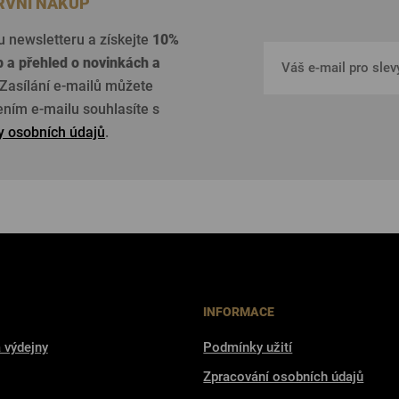
PRVNÍ NÁKUP
u newsletteru a získejte
10%
p a přehled o
novinkách a
Zasílání e-mailů můžete
žením e-mailu souhlasíte s
 osobních údajů
.
INFORMACE
 výdejny
Podmínky užití
Zpracování osobních údajů