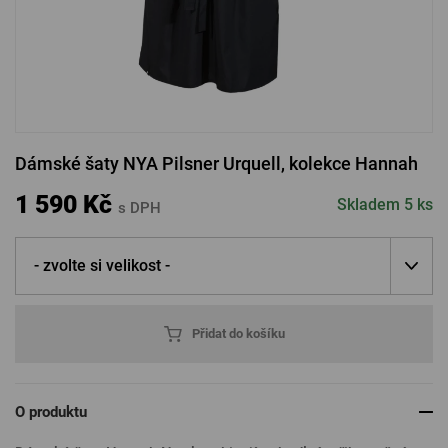
PŘIHLÁSIT PŘES FACEBOOK
PŘIHLÁSIT PŘES GOOGLE
Dámské šaty NYA Pilsner Urquell, kolekce Hannah
PŘIHLÁSIT PŘES APPLE
1 590 Kč
Skladem 5 ks
s DPH
- zvolte si velikost -
PŘIHLÁSIT PŘES SEZNAM
Přidat do košíku
O produktu