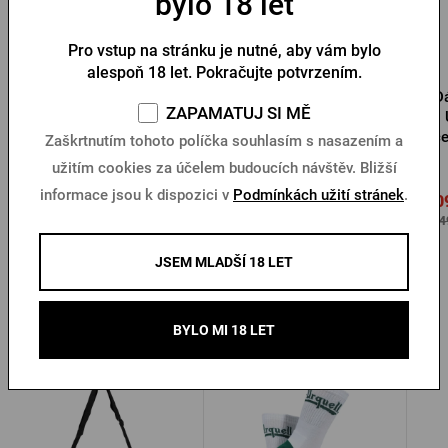
bylo 18 let
Pro vstup na stránku je nutné, aby vám bylo
alespoň 18 let. Pokračujte potvrzením.
Dámské šaty Šariš
Dámská sukně Pilsner
D
ZAPAMATUJ SI MĚ
Urquell CALANTHE
green. kolekce Hannah
če
Zaškrtnutím tohoto políčka souhlasím s nasazením a
Skladem > 10 ks
Skladem > 10 ks
užitím cookies za účelem budoucích návštěv. Bližší
informace jsou k dispozici v
Podmínkách užití stránek
.
599 Kč
1 099 Kč
1 0
Koupit
Koupit
699 Kč
1 649 Kč
1 64
JSEM MLADŠÍ 18 LET
Další produkty od Pilsner Urquell
BYLO MI 18 LET