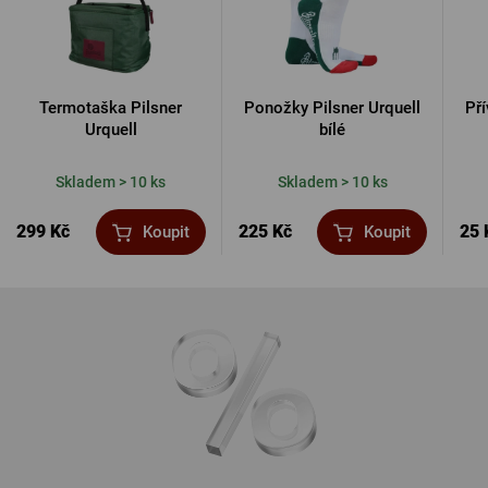
Termotaška Pilsner
Ponožky Pilsner Urquell
Pří
Urquell
bílé
Skladem > 10 ks
Skladem > 10 ks
299 Kč
225 Kč
25 
Koupit
Koupit