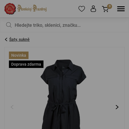
0
Pro přidání produktů do Oblíbených se prosím
Nic v košíku nemáte, není to škoda?
registrujte
.
Šaty, sukně
E-mail:
*
Novinka
Doprava zdarma
Heslo:
*
PŘIHLÁSIT SE
Zapomenuté heslo
Nová registrace