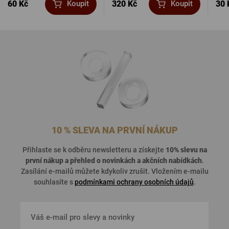
60 Kč
320 Kč
30 
Koupit
Koupit
10 % SLEVA NA PRVNÍ NÁKUP
Přihlaste se k odběru newsletteru a získejte
10% slevu na
první nákup a přehled o
novinkách a akčních nabídkách
.
Zasílání e-mailů můžete kdykoliv zrušit. Vložením e-mailu
souhlasíte s
podmínkami ochrany osobních údajů
.