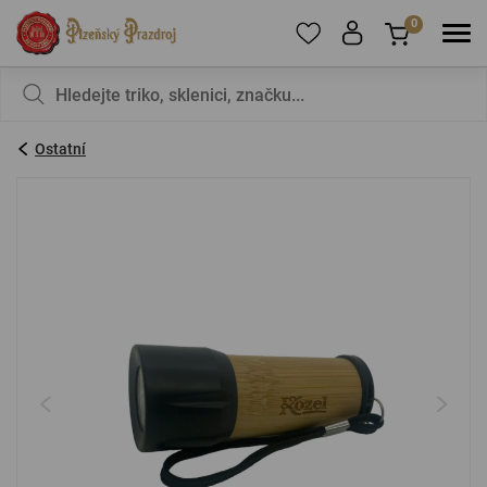
0
Pro přidání produktů do Oblíbených se prosím
Nic v košíku nemáte, není to škoda?
registrujte
.
Ostatní
E-mail:
*
Heslo:
*
PŘIHLÁSIT SE
Zapomenuté heslo
Nová registrace