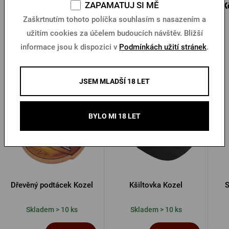
28 Kč
ZAPAMATUJ SI MĚ
25 Kč
5 K
Koupit
Koupit
40 Kč
Zaškrtnutím tohoto políčka souhlasím s nasazením a
užitím cookies za účelem budoucích návštěv. Bližší
informace jsou k dispozici v
Podmínkách užití stránek
.
Další produkty od Kozla
JSEM MLADŠÍ 18 LET
BYLO MI 18 LET
Dřevěný podtácek Kozel
Kšiltovka Kozel
S
Skladem > 10 ks
Skladem > 10 ks