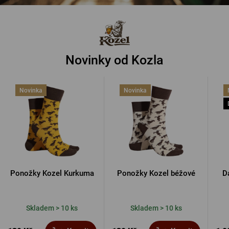
Novinky od Kozla
Novinka
Novinka
Ponožky Kozel Kurkuma
Ponožky Kozel béžové
D
Skladem > 10 ks
Skladem > 10 ks