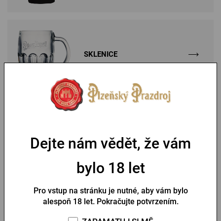
SKLENICE
DÁRKOVÉ POUKAZY
Dejte nám vědět, že vám
bylo 18 let
Bestsellery
Pro vstup na stránku je nutné, aby vám bylo
alespoň 18 let. Pokračujte potvrzením.