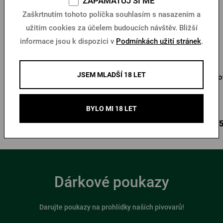
ZAPAMATUJ SI MĚ
Zaškrtnutím tohoto políčka souhlasím s nasazením a
užitím cookies za účelem budoucích návštěv. Bližší
informace jsou k dispozici v
Podmínkách užití stránek
.
JSEM MLADŠÍ 18 LET
Krýgl Pilsner Urquell 0,5l
Growler Pilsner Urquell 1l
Gro
s věnováním
Skladem > 10 ks
Skladem > 5 ks
BYLO MI 18 LET
290 Kč
385 Kč
585
Koupit
Koupit
Dárkové poukazy
Darujte poukazy na prohlídky našich pivovarů!