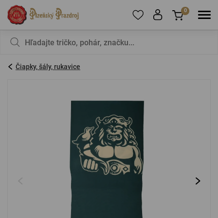
0
Ak chcete pridať produkty do obľúbených,
V košíku nemáte nič, nie je to škoda?
zaregistrujte
sa
.
Čiapky, šály, rukavice
E-mail:
*
Heslo:
*
PRIHLÁSIŤ SA
Zabudnuté heslo
Nová registrácia