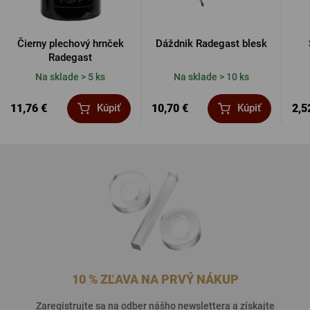
Čierny plechový hrnček
Dáždnik Radegast blesk
Radegast
Na sklade > 5 ks
Na sklade > 10 ks
11,76 €
10,70 €
2,5
Kúpiť
Kúpiť
10 % ZĽAVA NA PRVÝ NÁKUP
Zaregistrujte sa na odber nášho newslettera a získajte