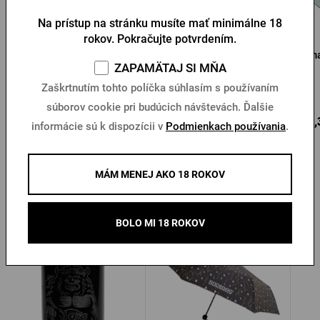
Na prístup na stránku musíte mať minimálne 18
rokov. Pokračujte potvrdením.
Slamák Kozel
Čiapka Pilsner Urquell
Sn
ZAPAMÄTAJ SI MŇA
zelená
Zaškrtnutím tohto políčka súhlasím s používaním
Na sklade > 10 ks
Na sklade > 10 ks
súborov cookie pri budúcich návštevách. Ďalšie
4,58 €
12,18 €
16,
Kúpiť
Kúpiť
informácie sú k dispozícii v
Podmienkach používania
.
MÁM MENEJ AKO 18 ROKOV
Ďalšie produkty od Radegastu
BOLO MI 18 ROKOV