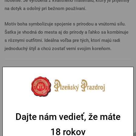
nosenie. Je vyrobená z kvalitného materiálu, ktorý je príjemný
na dotyk a odolný pri bežnom používaní.
Motív boha symbolizuje spojenie s prírodou a vnútornú silu.
Šatka je vhodná do mesta aj do prírody a ľahko sa kombinuje
s rôznymi outfitmi. Ideálna voľba pre tých, ktorí majú radi
jednoduchý štýl a chcú zostať verní svojim koreňom.
Parametre
Mohlo by sa vám páčiť
Dajte nám vedieť, že máte
18 rokov