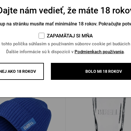
Dajte nám vedieť, že máte 18 roko
o na fľašu Pilsner Urquell
Termoobal Pilsner Urque
plechovku 0,5 l
tup na stránku musíte mať minimálne 18 rokov. Pokračujte pot
Na sklade > 10 ks
Na sklade 4 ks
ZAPAMÄTAJ SI MŇA
 €
10,43 €
Kúpiť
 tohto políčka súhlasím s používaním súborov cookie pri budúcich
Ďalšie informácie sú k dispozícii v
Podmienkach používania
.
EJ AKO 18 ROKOV
BOLO MI 18 ROKOV
Ďalšie produkty od Birellu