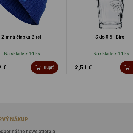
Zimná čiapka Birell
Sklo 0,5 l Birell
Na sklade > 10 ks
Na sklade > 10 ks
2 €
2,51 €
Kúpiť
PRVÝ NÁKUP
 odber nášho newslettera a