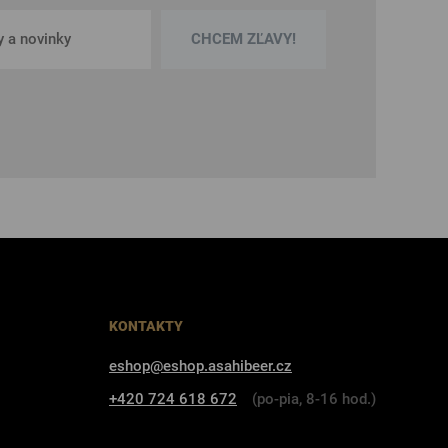
CHCEM ZĽAVY!
KONTAKTY
eshop@eshop.asahibeer.cz
+420 724 618 672
(po-pia, 8-16 hod.)