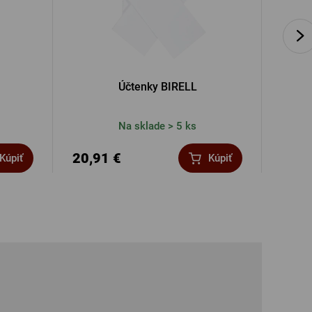
Účtenky BIRELL
Na sklade > 5 ks
20,91 €
3,99
Kúpiť
Kúpiť