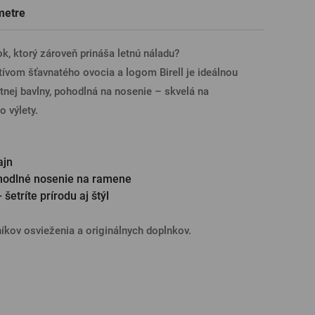
metre
Darčekové poukazy na prehliadky
Tričká, polokošele
Sklo s venovaním
Pivné poháre
pivovarov
ÁSENIE CEZ FACEBOOK
k, ktorý zároveň prináša letnú náladu?
tívom šťavnatého ovocia a logom Birell je ideálnou
tnej bavlny, pohodlná na nosenie – skvelá na
ÁSENIE CEZ GOOGLE
 výlety.
SENIE CEZ APPLE
ajn
hodlné nosenie na ramene
šetríte prírodu aj štýl
ÁSENIE CEZ SEZNAM
íkov osvieženia a originálnych doplnkov.