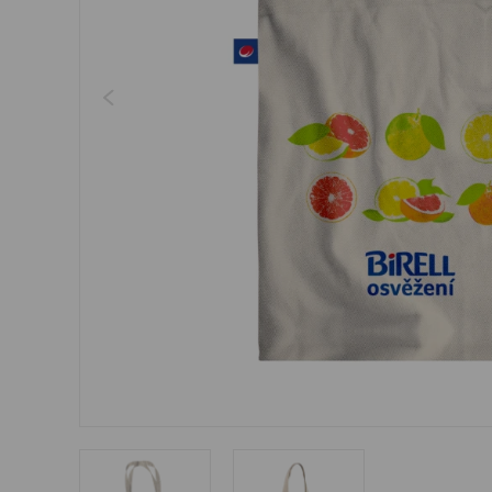
Šperky
Boxerky
Slnečné okuliare
Ostatné
Ostatné