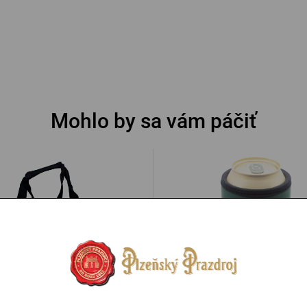
Mohlo by sa vám páčiť