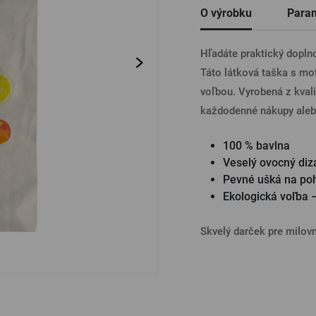
O výrobku
Para
Ostatné
PRIHL
Hľadáte praktický doplno
Táto látková taška s mo
voľbou. Vyrobená z kvali
PRIHL
každodenné nákupy alebo
100 % bavlna
PRIHLÁ
Veselý ovocný diz
Pevné ušká na po
Ekologická voľba – 
PRIHL
Skvelý darček pre milovn