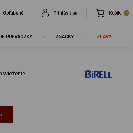
Obľúbené
Prihlásiť sa
Košík
0
RE PREVÁDZKY
ZNAČKY
ZĽAVY
V košíku nemáte nič, nie je to škoda?
É
 osvieženie
É
PRIHLÁSIŤ SA
ka
lo
Nová registrácia