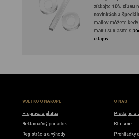
získajte
10% zľavu n
novinkách a špeciá
mailov môžete kedyk
mailu súhlasíte s
po
údajov
.
VŠETKO O NÁKUPE
O NÁS
Preprava a platba
Predajne a 
Reklamačný poriadok
Kto sme
Registrácia a výhody
Prehliadky 