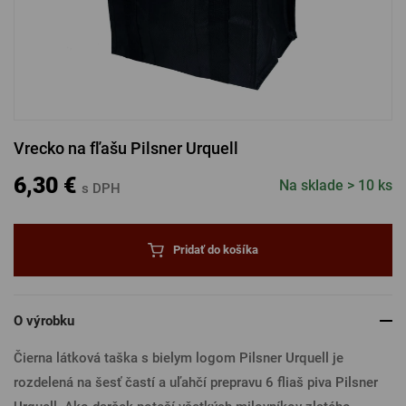
PRIHLÁSENIE CEZ FACEBOOK
PRIHLÁSENIE CEZ GOOGLE
Vrecko na fľašu Pilsner Urquell
PRIHLÁSENIE CEZ APPLE
6,30 €
Na sklade > 10 ks
s DPH
PRIHLÁSENIE CEZ SEZNAM
Pridať do košíka
O výrobku
Čierna látková taška s bielym logom Pilsner Urquell je
rozdelená na šesť častí a uľahčí prepravu 6 fliaš piva Pilsner