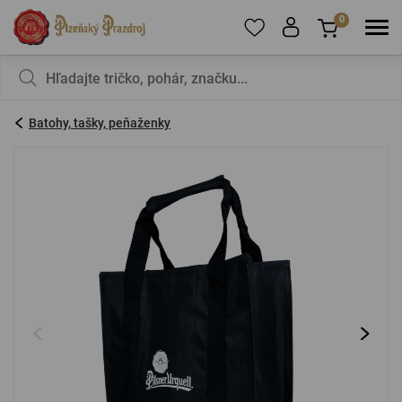
0
Ak chcete pridať produkty do obľúbených,
V košíku nemáte nič, nie je to škoda?
zaregistrujte
sa
.
Batohy, tašky, peňaženky
E-mail:
*
Heslo:
*
PRIHLÁSIŤ SA
Zabudnuté heslo
Nová registrácia