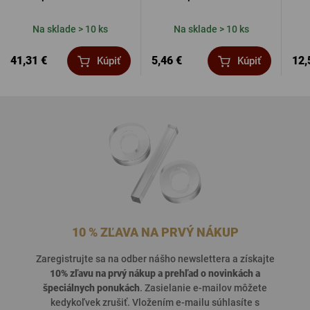
Na sklade > 10 ks
Na sklade > 10 ks
41,31 €
5,46 €
12,
Kúpiť
Kúpiť
10 % ZĽAVA NA PRVÝ NÁKUP
Zaregistrujte sa na odber nášho newslettera a získajte
10% zľavu na prvý nákup a prehľad o
novinkách a
špeciálnych ponukách
. Zasielanie e-mailov môžete
kedykoľvek zrušiť. Vložením e-mailu súhlasíte s