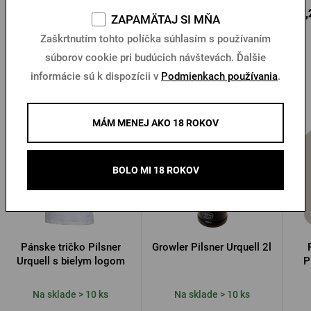
15,71 €
23,04 €
27,
Kúpiť
Kúpiť
ZAPAMÄTAJ SI MŇA
Zaškrtnutím tohto políčka súhlasím s používaním
súborov cookie pri budúcich návštevách. Ďalšie
informácie sú k dispozícii v
Podmienkach používania
.
Ďalšie produkty od Pilsner Urquell
MÁM MENEJ AKO 18 ROKOV
BOLO MI 18 ROKOV
Pánske tričko Pilsner
Growler Pilsner Urquell 2l
Urquell s bielym logom
P
Na sklade > 10 ks
Na sklade > 10 ks