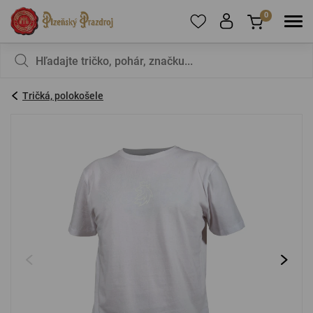
0
Ak chcete pridať produkty do obľúbených,
V košíku nemáte nič, nie je to škoda?
zaregistrujte
sa
.
Tričká, polokošele
E-mail:
*
Heslo:
*
PRIHLÁSIŤ SA
Zabudnuté heslo
Nová registrácia