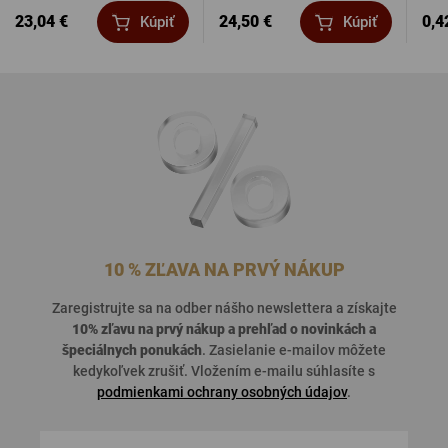
23,04 €
24,50 €
0,4
Kúpiť
Kúpiť
10 % ZĽAVA NA PRVÝ NÁKUP
Zaregistrujte sa na odber nášho newslettera a získajte
10% zľavu na prvý nákup a prehľad o
novinkách a
špeciálnych ponukách
. Zasielanie e-mailov môžete
kedykoľvek zrušiť. Vložením e-mailu súhlasíte s
podmienkami ochrany osobných údajov
.