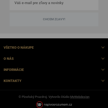
CHCEM ZĽAVY!
VŠETKO O NÁKUPE
O NÁS
INFORMÁCIE
KONTAKTY
© Plzeňský Prazdroj. Vytvorilo štúdio
MyWebdesign