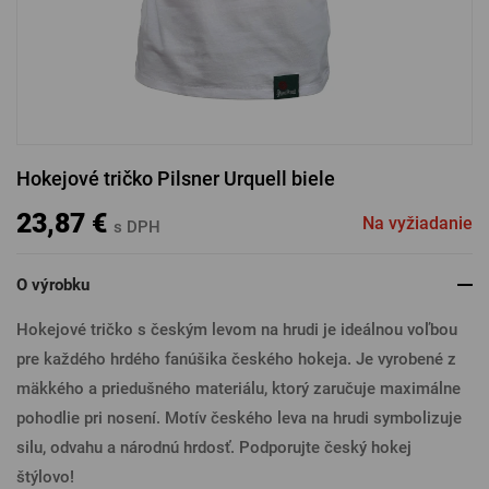
PRIHLÁSENIE CEZ FACEBOOK
PRIHLÁSENIE CEZ GOOGLE
Hokejové tričko Pilsner Urquell biele
PRIHLÁSENIE CEZ APPLE
23,87 €
Na vyžiadanie
s DPH
O výrobku
PRIHLÁSENIE CEZ SEZNAM
Hokejové tričko s českým levom na hrudi je ideálnou voľbou
pre každého hrdého fanúšika českého hokeja. Je vyrobené z
mäkkého a priedušného materiálu, ktorý zaručuje maximálne
pohodlie pri nosení. Motív českého leva na hrudi symbolizuje
silu, odvahu a národnú hrdosť. Podporujte český hokej
štýlovo!