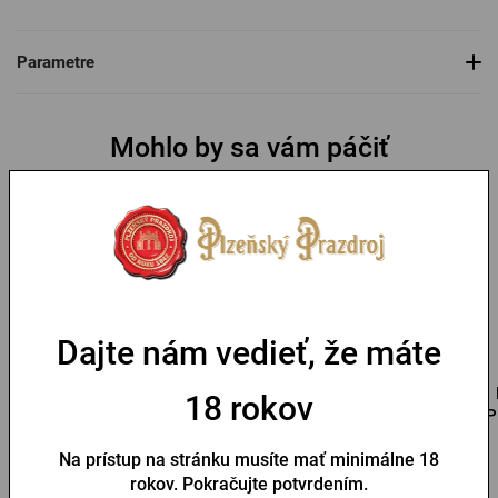
Parametre
Mohlo by sa vám páčiť
Dajte nám vedieť, že máte
Pánske tričko Pilsner
Pánske tričko PU s
18 rokov
Urquell béžová pečať
logom a pečaťou čierne
P
Na prístup na stránku musíte mať minimálne 18
Na sklade > 10 ks
Na sklade > 10 ks
rokov. Pokračujte potvrdením.